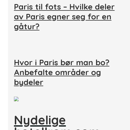
Paris til fots – Hvilke deler
av Paris egner seg for en
gåtur?
Hvor i Paris bør man bo?
Anbefalte områder og
bydeler
Nydelige