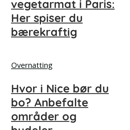
vegetarmat i Paris:
Her spiser du
bærekraftig
Overnatting
Hvor i Nice bør du
bo? Anbefalte
områder og