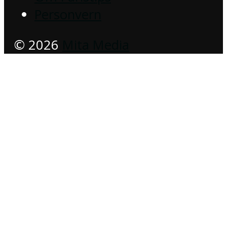
Personvern
© 2026
Mita Media