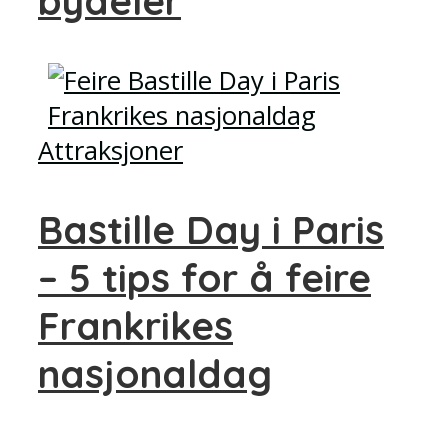
bydeler
Attraksjoner
Bastille Day i Paris
– 5 tips for å feire
Frankrikes
nasjonaldag