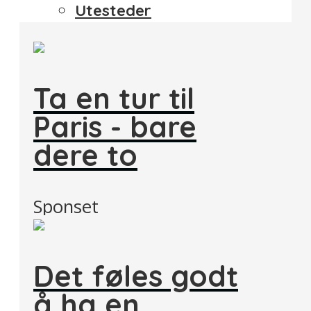
Utesteder
Ta en tur til
Paris - bare
dere to
Sponset
Det føles godt
å ha en