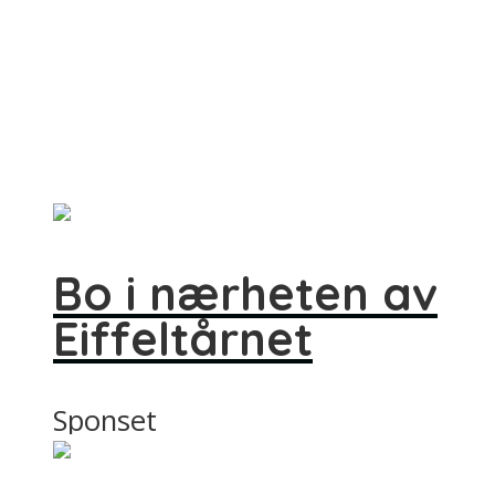
Bo i nærheten av
Eiffeltårnet
Sponset