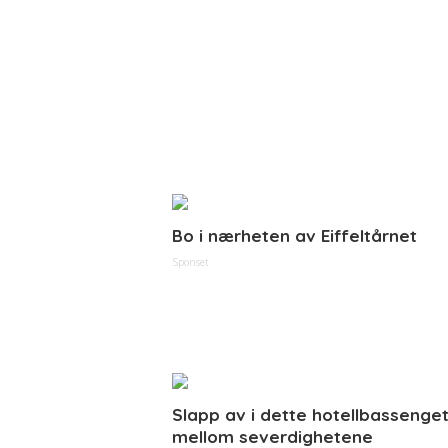
Bo i nærheten av Eiffeltårnet
Sponset
Slapp av i dette hotellbassenge
mellom severdighetene