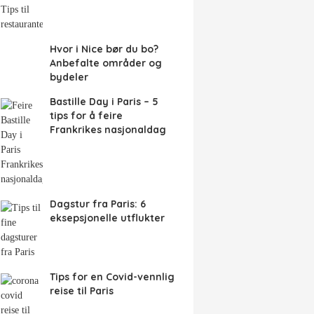
Hvor i Nice bør du bo?
Anbefalte områder og
bydeler
Bastille Day i Paris – 5
tips for å feire
Frankrikes nasjonaldag
Dagstur fra Paris: 6
eksepsjonelle utflukter
Tips for en Covid-vennlig
reise til Paris