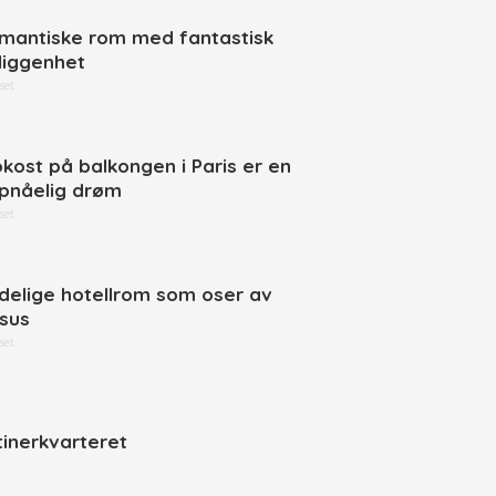
mantiske rom med fantastisk
liggenhet
set
okost på balkongen i Paris er en
pnåelig drøm
set
delige hotellrom som oser av
ksus
set
tinerkvarteret