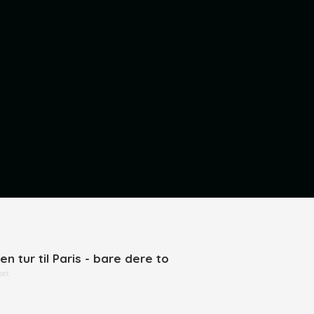
en tur til Paris - bare dere to
set