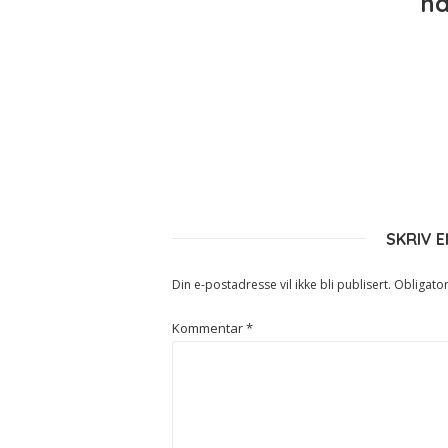
na
SKRIV 
Din e-postadresse vil ikke bli publisert.
Obligator
Kommentar
*