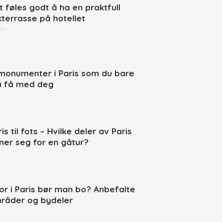
t føles godt å ha en praktfull
kterrasse på hotellet
set
 monumenter i Paris som du bare
 få med deg
is til fots – Hvilke deler av Paris
ner seg for en gåtur?
or i Paris bør man bo? Anbefalte
råder og bydeler