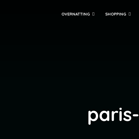
OVERNATTING
SHOPPING
paris