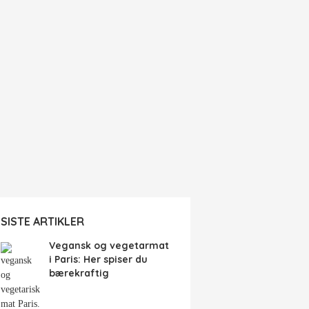
SISTE ARTIKLER
Vegansk og vegetarmat
i Paris: Her spiser du
bærekraftig