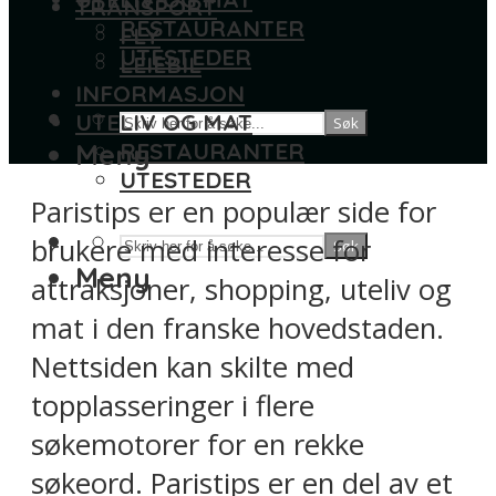
TRANSPORT
RESTAURANTER
FLY
UTESTEDER
LEIEBIL
INFORMASJON
UTELIV OG MAT
Søk
Meny
RESTAURANTER
UTESTEDER
Paristips er en populær side for
brukere med interesse for
Søk
Meny
attraksjoner, shopping, uteliv og
mat i den franske hovedstaden.
Nettsiden kan skilte med
topplasseringer i flere
søkemotorer for en rekke
søkeord. Paristips er en del av et