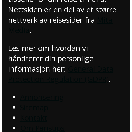
Nettsiden er en del av et større
nettverk av reisesider fra
Mita
Media
.
Les mer om hvordan vi
håndterer din personlige
informasjon her:
General Data
Protection Regulation (GDPR)
.
Annonsering
Sitemap
Kontakt
Om Paristips