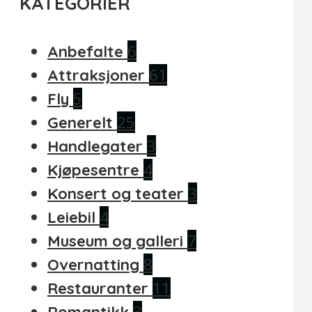
KATEGORIER
6
Anbefalte
61
Attraksjoner
5
Fly
25
Generelt
3
Handlegater
4
Kjøpesentre
3
Konsert og teater
4
Leiebil
7
Museum og galleri
8
Overnatting
11
Restauranter
3