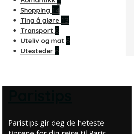
Romantikk
14
Shopping
13
Ting å gjøre
6
Transport
6
Uteliv og mat
6
Utesteder
Paristips
Paristips gir deg de heteste
tipsene for din reise til Paris.