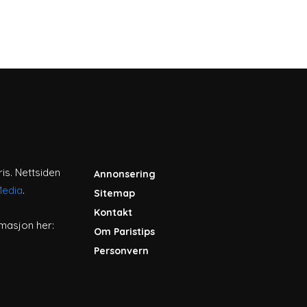
ris. Nettsiden
Annonsering
Media
.
Sitemap
Kontakt
masjon her:
Om Paristips
Personvern