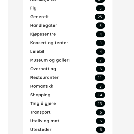
Fly
5
Generelt
25
Handlegater
3
Kjøpesentre
4
Konsert og teater
3
Leiebil
4
Museum og galleri
7
Overnatting
8
Restauranter
11
Romantikk
3
Shopping
14
Ting å gjøre
13
Transport
6
Uteliv og mat
6
Utesteder
6