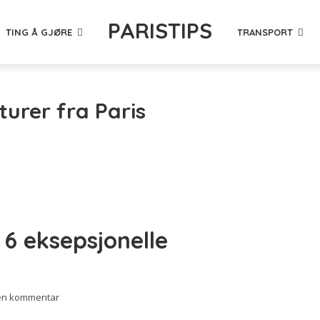
PARISTIPS
TING Å GJØRE
TRANSPORT
turer fra Paris
 6 eksepsjonelle
 en kommentar