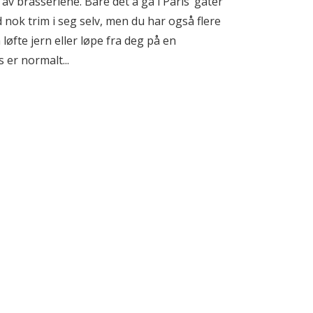
av brasseriene. Bare det å gå i Paris’ gater
 nok trim i seg selv, men du har også flere
løfte jern eller løpe fra deg på en
 er normalt...