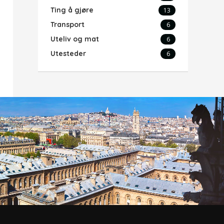
Ting å gjøre
13
Transport
6
Uteliv og mat
6
Utesteder
6