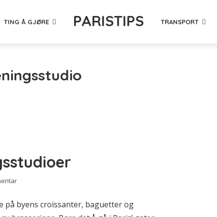
PARISTIPS
TING Å GJØRE
TRANSPORT
eningsstudio
gsstudioer
mentar
ake på byens croissanter, baguetter og