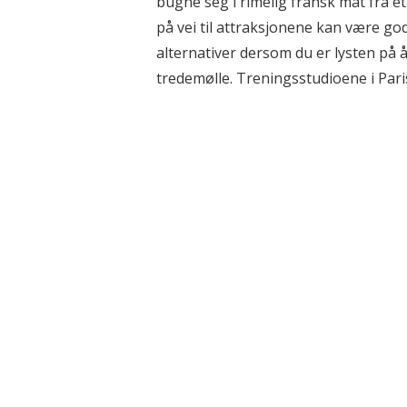
bugne seg i rimelig fransk mat fra et 
på vei til attraksjonene kan være god
alternativer dersom du er lysten på å 
tredemølle. Treningsstudioene i Paris