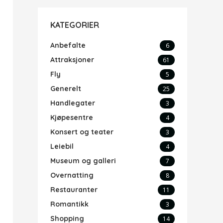
KATEGORIER
Anbefalte
6
Attraksjoner
61
Fly
5
Generelt
25
Handlegater
3
Kjøpesentre
4
Konsert og teater
3
Leiebil
4
Museum og galleri
7
Overnatting
8
Restauranter
11
Romantikk
3
Shopping
14