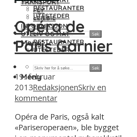
TRANSPORT
RESTAURANTER
FLY
UTESTEDER
LEIEBIL
Opéra de
INFORMASJON
UTELIV OG MAT
Søk
Paris Garnier
Meny
RESTAURANTER
UTESTEDER
Søk
19. februar
Meny
2013
Redaksjonen
Skriv en
kommentar
Opéra de Paris, også kalt
«Pariseroperaen», ble bygget