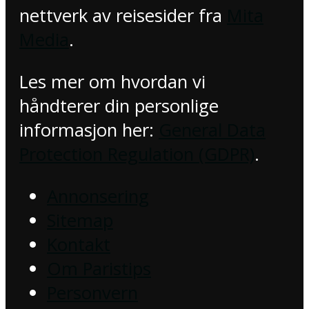
nettverk av reisesider fra
Mita
Media
.
Les mer om hvordan vi
håndterer din personlige
informasjon her:
General Data
Protection Regulation (GDPR)
.
Annonsering
Sitemap
Kontakt
Om Paristips
Personvern