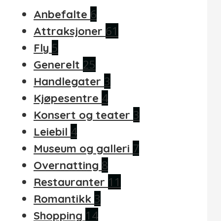
6
Anbefalte
61
Attraksjoner
5
Fly
25
Generelt
3
Handlegater
4
Kjøpesentre
3
Konsert og teater
4
Leiebil
7
Museum og galleri
8
Overnatting
11
Restauranter
3
Romantikk
14
Shopping