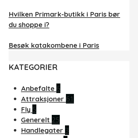
Hvilken Primark-butikk i Paris bør
du shoppe i?
Besøk katakombene i Paris
KATEGORIER
6
Anbefalte
61
Attraksjoner
5
Fly
25
Generelt
3
Handlegater