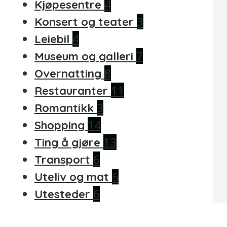
4
Kjøpesentre
3
Konsert og teater
4
Leiebil
7
Museum og galleri
8
Overnatting
11
Restauranter
3
Romantikk
14
Shopping
13
Ting å gjøre
6
Transport
6
Uteliv og mat
6
Utesteder