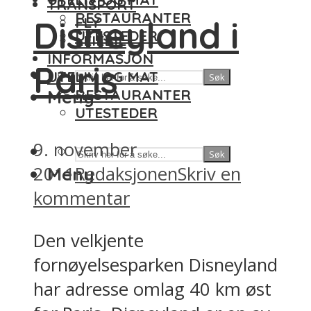
TRANSPORT
RESTAURANTER
Disneyland i
FLY
UTESTEDER
LEIEBIL
INFORMASJON
Paris
UTELIV OG MAT
Søk
Meny
RESTAURANTER
UTESTEDER
9. november
Søk
2011
Redaksjonen
Skriv en
Meny
kommentar
Den velkjente
fornøyelsesparken Disneyland
har adresse omlag 40 km øst