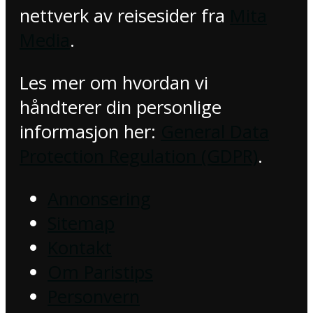
nettverk av reisesider fra
Mita
Media
.
Les mer om hvordan vi
håndterer din personlige
informasjon her:
General Data
Protection Regulation (GDPR)
.
Annonsering
Sitemap
Kontakt
Om Paristips
Personvern