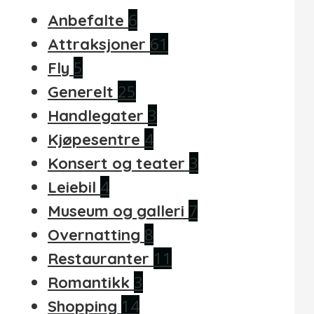
6
Anbefalte
61
Attraksjoner
5
Fly
25
Generelt
3
Handlegater
4
Kjøpesentre
3
Konsert og teater
4
Leiebil
7
Museum og galleri
8
Overnatting
11
Restauranter
3
Romantikk
14
Shopping