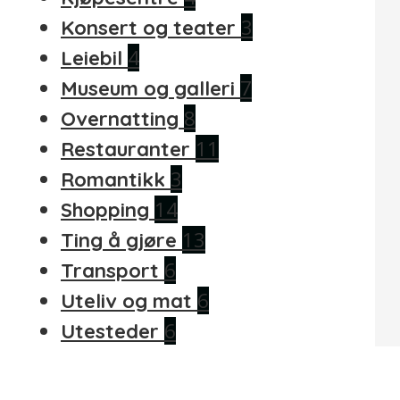
3
Konsert og teater
4
Leiebil
7
Museum og galleri
8
Overnatting
11
Restauranter
3
Romantikk
14
Shopping
13
Ting å gjøre
6
Transport
6
Uteliv og mat
6
Utesteder