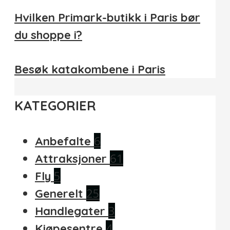
Hvilken Primark-butikk i Paris bør
du shoppe i?
Besøk katakombene i Paris
KATEGORIER
6
Anbefalte
61
Attraksjoner
5
Fly
25
Generelt
3
Handlegater
4
Kjøpesentre