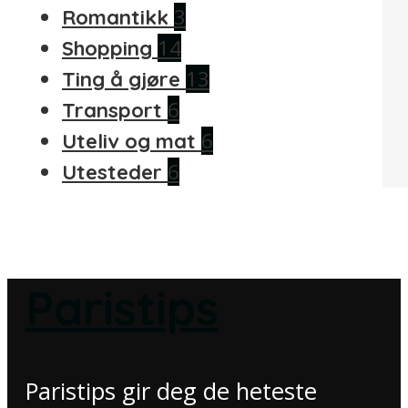
3
Romantikk
14
Shopping
13
Ting å gjøre
6
Transport
6
Uteliv og mat
6
Utesteder
Paristips
Paristips gir deg de heteste