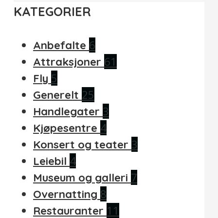
KATEGORIER
6
Anbefalte
61
Attraksjoner
5
Fly
25
Generelt
3
Handlegater
4
Kjøpesentre
3
Konsert og teater
4
Leiebil
7
Museum og galleri
8
Overnatting
11
Restauranter