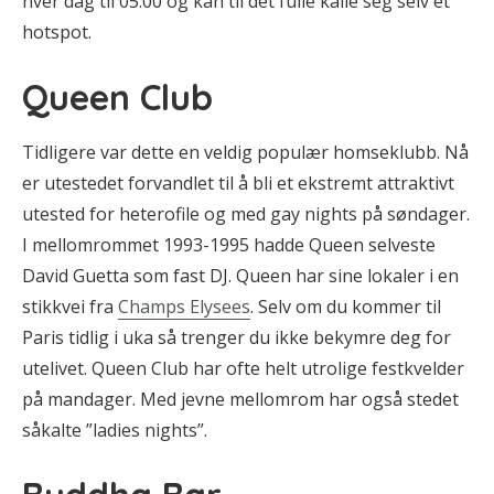
hver dag til 05.00 og kan til det fulle kalle seg selv et
hotspot.
Queen Club
Tidligere var dette en veldig populær homseklubb. Nå
er utestedet forvandlet til å bli et ekstremt attraktivt
utested for heterofile og med gay nights på søndager.
I mellomrommet 1993-1995 hadde Queen selveste
David Guetta som fast DJ. Queen har sine lokaler i en
stikkvei fra
Champs Elysees
. Selv om du kommer til
Paris tidlig i uka så trenger du ikke bekymre deg for
utelivet. Queen Club har ofte helt utrolige festkvelder
på mandager. Med jevne mellomrom har også stedet
såkalte ”ladies nights”.