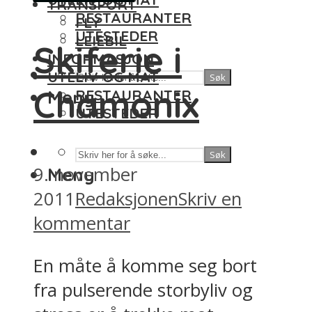
TRANSPORT
RESTAURANTER
FLY
UTESTEDER
LEIEBIL
Skiferie i
INFORMASJON
UTELIV OG MAT
Søk
Chamonix
Meny
RESTAURANTER
UTESTEDER
Søk
9. november
Meny
2011
Redaksjonen
Skriv en
kommentar
En måte å komme seg bort
fra pulserende storbyliv og