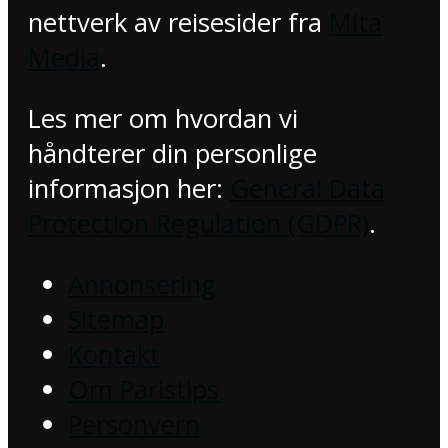
nettverk av reisesider fra
Mita
Media
.
Les mer om hvordan vi
håndterer din personlige
informasjon her:
General Data
Protection Regulation (GDPR)
.
Annonsering
Sitemap
Kontakt
Om Paristips
Personvern