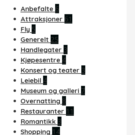
6
Anbefalte
61
Attraksjoner
5
Fly
25
Generelt
3
Handlegater
4
Kjøpesentre
3
Konsert og teater
4
Leiebil
7
Museum og galleri
8
Overnatting
11
Restauranter
3
Romantikk
14
Shopping