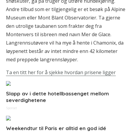
snøskuter, gå på truger og utføre hundekjøring.
Andre tilbud som er tilgjengelig er et besøk på Alpine
Museum eller Mont Blant Observatorier. Ta gjerne
den utrolige taubanen som frakter deg fra
Montenvers til isbreen med navn Mer de Glace.
Langrennsutøvere vil ha mye å hente i Chamonix, da
løypenett består av intet mindre enn 42 kilometer
med preppede langrennsløyper.
Ta en titt her for å sjekke hvordan prisene ligger
Slapp av i dette hotellbassenget mellom
severdighetene
Sponset
Weekendtur til Paris er alltid en god idé