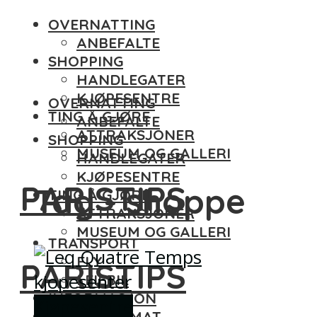
OVERNATTING
ANBEFALTE
SHOPPING
HANDLEGATER
KJØPESENTRE
OVERNATTING
TING Å GJØRE
ANBEFALTE
ATTRAKSJONER
SHOPPING
MUSEUM OG GALLERI
HANDLEGATER
KJØPESENTRE
PARISTIPS
Tag - shoppe
TING Å GJØRE
ATTRAKSJONER
MUSEUM OG GALLERI
TRANSPORT
FLY
PARISTIPS
LEIEBIL
INFORMASJON
Kjøpesentre
UTELIV OG MAT