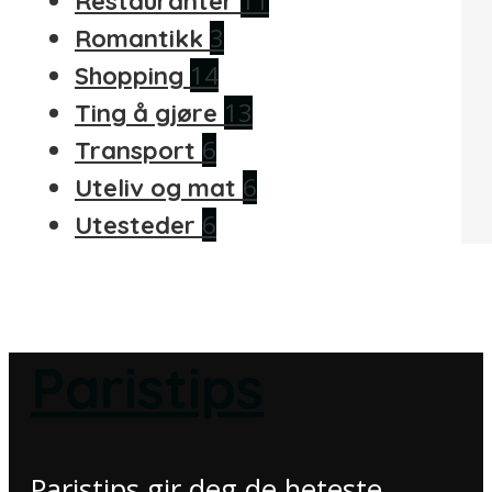
11
Restauranter
3
Romantikk
14
Shopping
13
Ting å gjøre
6
Transport
6
Uteliv og mat
6
Utesteder
Paristips
Paristips gir deg de heteste