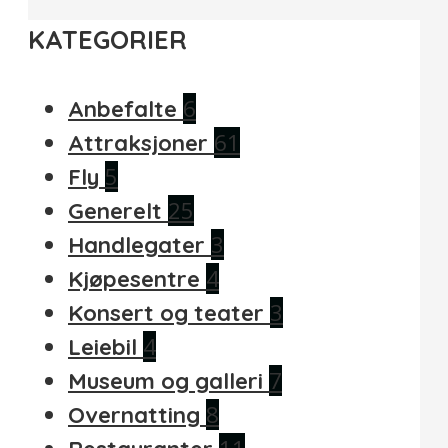
KATEGORIER
6
Anbefalte
61
Attraksjoner
5
Fly
25
Generelt
3
Handlegater
4
Kjøpesentre
3
Konsert og teater
4
Leiebil
7
Museum og galleri
8
Overnatting