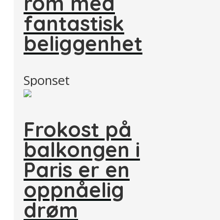
rom med
fantastisk
beliggenhet
Sponset
Frokost på
balkongen i
Paris er en
oppnåelig
drøm