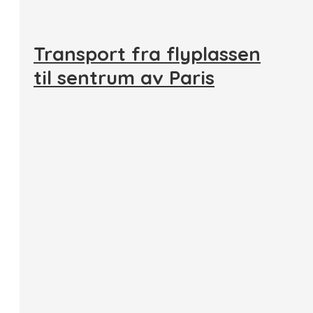
Transport fra flyplassen
til sentrum av Paris