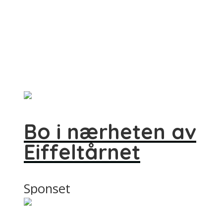
Bo i nærheten av
Eiffeltårnet
Sponset