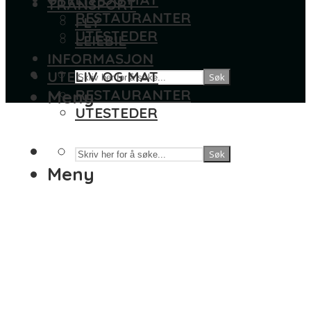
TRANSPORT
RESTAURANTER
FLY
UTESTEDER
LEIEBIL
INFORMASJON
UTELIV OG MAT
Søk
Meny
RESTAURANTER
UTESTEDER
Søk
Meny