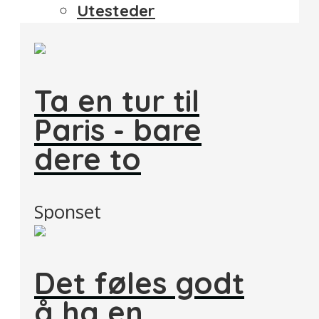
Utesteder
Ta en tur til
Paris - bare
dere to
Sponset
Det føles godt
å ha en