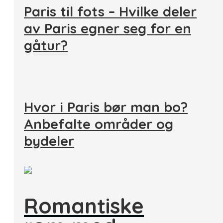
Paris til fots – Hvilke deler
av Paris egner seg for en
gåtur?
Hvor i Paris bør man bo?
Anbefalte områder og
bydeler
Romantiske