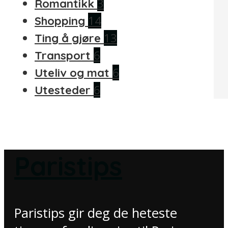
3
Romantikk
14
Shopping
13
Ting å gjøre
6
Transport
6
Uteliv og mat
6
Utesteder
Paristips
Paristips gir deg de heteste