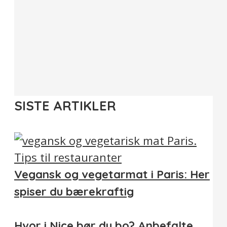
SISTE ARTIKLER
Vegansk og vegetarmat i Paris: Her
spiser du bærekraftig
Hvor i Nice bør du bo? Anbefalte