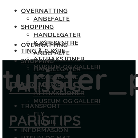
OVERNATTING
ANBEFALTE
SHOPPING
HANDLEGATER
KJØPESENTRE
OVERNATTING
TING Å GJØRE
ANBEFALTE
ATTRAKSJONER
SHOPPING
turister_
MUSEUM OG GALLERI
HANDLEGATER
KJØPESENTRE
PARISTIPS
TING Å GJØRE
ATTRAKSJONER
MUSEUM OG GALLERI
TRANSPORT
FLY
PARISTIPS
LEIEBIL
INFORMASJON
UTELIV OG MAT