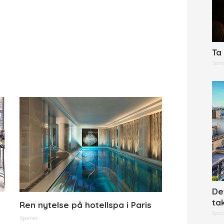
Ta 
Spon
De
ta
Ren nytelse på hotellspa i Paris
Spon
Sponset