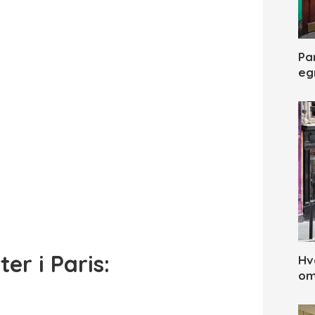
Par
eg
er i Paris:
Hv
om