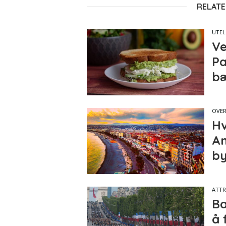
RELATE
UTEL
Ve
Pa
bæ
OVER
Hv
An
by
ATTR
Ba
å 