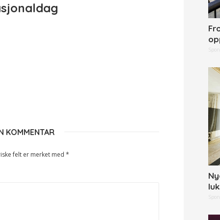
sjonaldag
Fr
op
Spon
EN KOMMENTAR
iske felt er merket med
*
Ny
lu
Spon