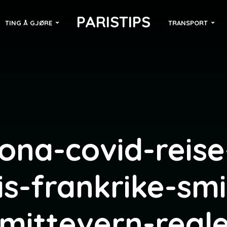
PARISTIPS
TING Å GJØRE
TRANSPORT
ona-covid-reise-
is-frankrike-smi
mittevern-regl