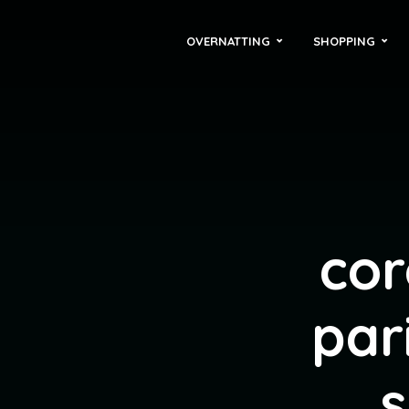
OVERNATTING
SHOPPING
cor
par
s