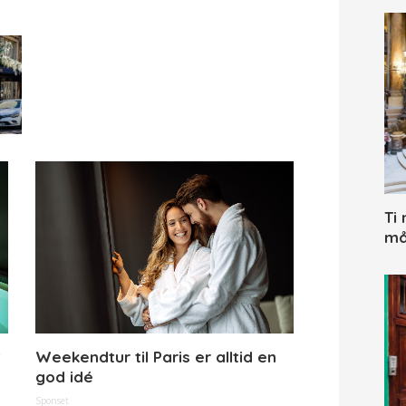
Ti
må
t
Weekendtur til Paris er alltid en
god idé
Sponset