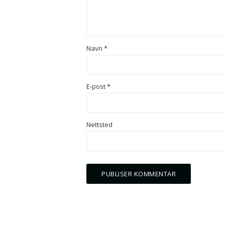
Navn
*
E-post
*
Nettsted