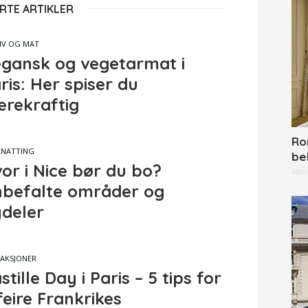
RTE ARTIKLER
IV OG MAT
gansk og vegetarmat i
ris: Her spiser du
rekraftig
Ro
NATTING
be
or i Nice bør du bo?
Spon
befalte områder og
deler
AKSJONER
stille Day i Paris – 5 tips for
feire Frankrikes