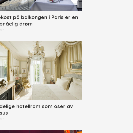
okost på balkongen i Paris er en
pnåelig drøm
set
delige hotellrom som oser av
ksus
set