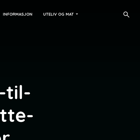
INFORMASJON
UTELIV OG MAT
til-
tte-
er