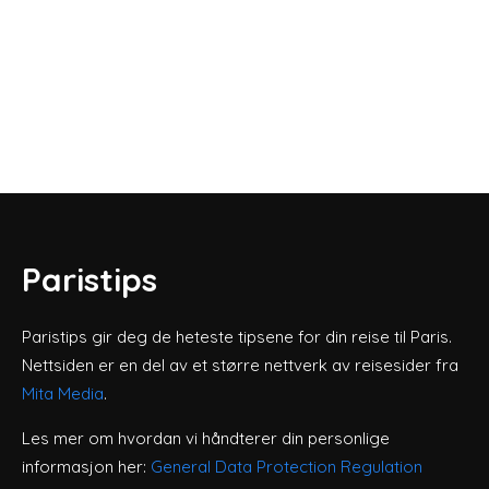
Paristips
Paristips gir deg de heteste tipsene for din reise til Paris.
Nettsiden er en del av et større nettverk av reisesider fra
Mita Media
.
Les mer om hvordan vi håndterer din personlige
informasjon her:
General Data Protection Regulation