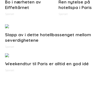
Bo i nærheten av
Ren nytelse på
Eiffeltårnet
hotellspa i Paris
Sponset
Sponset
Slapp av i dette hotellbassenget mellom
severdighetene
Sponset
Weekendtur til Paris er alltid en god idé
Sponset