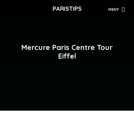
PARISTIPS
MENY
Mercure Paris Centre Tour
Eiffel