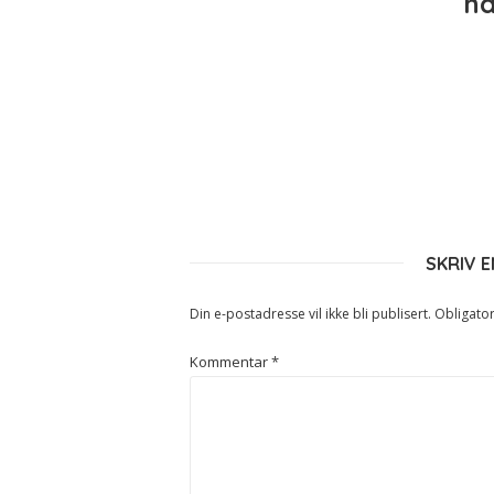
na
SKRIV 
Din e-postadresse vil ikke bli publisert.
Obligator
Kommentar
*