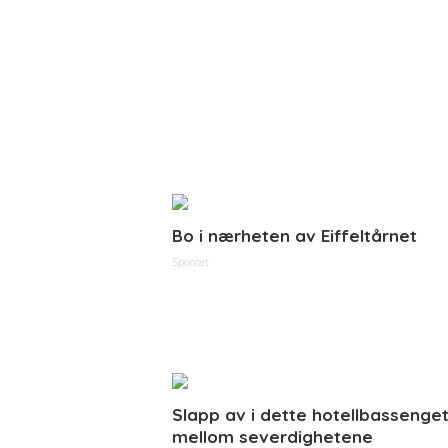
Bo i nærheten av Eiffeltårnet
Sponset
Slapp av i dette hotellbassenge
mellom severdighetene