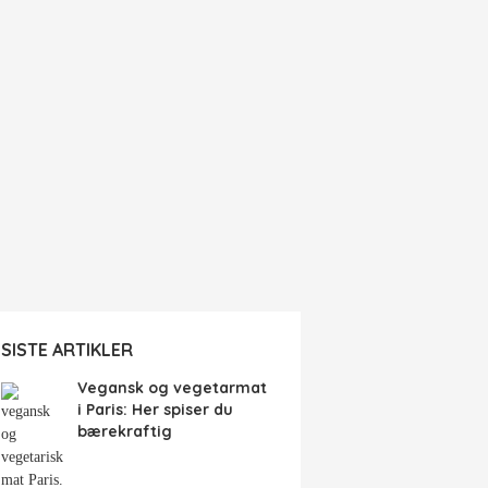
SISTE ARTIKLER
Vegansk og vegetarmat
i Paris: Her spiser du
bærekraftig