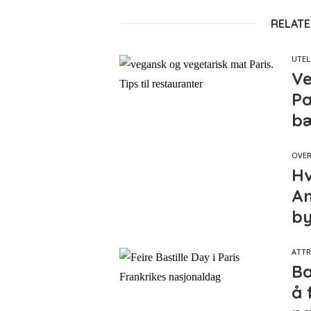
RELATE
UTEL
Ve
Pa
bæ
OVER
Hv
An
by
ATTR
Ba
å 