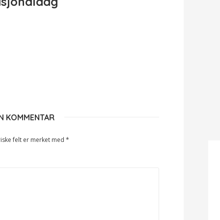
sjonaldag
EN KOMMENTAR
iske felt er merket med
*