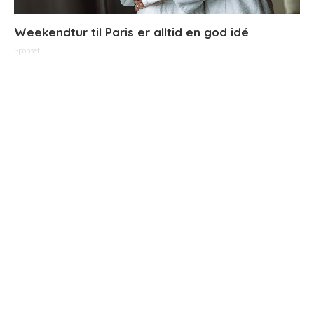
Weekendtur til Paris er alltid en god idé
Sponset