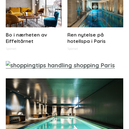
Bo i nærheten av
Ren nytelse på
Eiffeltårnet
hotellspa i Paris
Sponset
Sponset