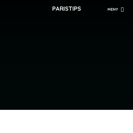
PARISTIPS
MENY