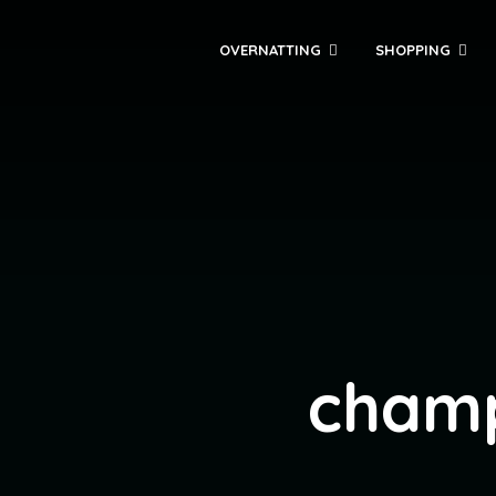
OVERNATTING
SHOPPING
champ