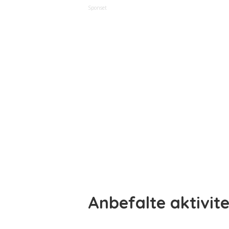
Sponset
Anbefalte aktivitet