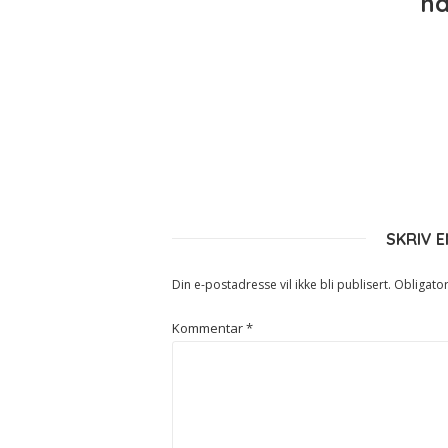
na
SKRIV 
Din e-postadresse vil ikke bli publisert.
Obligator
Kommentar
*