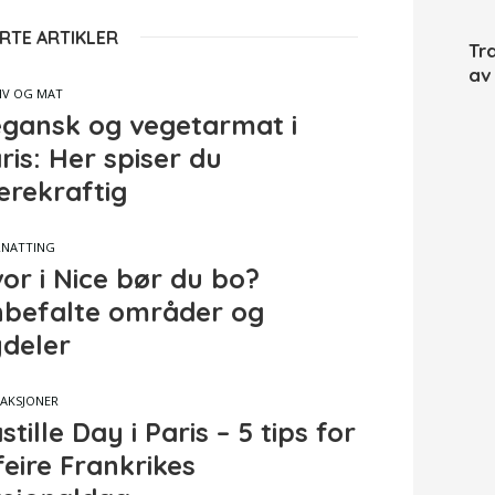
RTE ARTIKLER
Tr
av
IV OG MAT
gansk og vegetarmat i
ris: Her spiser du
rekraftig
NATTING
or i Nice bør du bo?
befalte områder og
deler
AKSJONER
stille Day i Paris – 5 tips for
feire Frankrikes