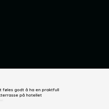
t føles godt å ha en praktfull
kterrasse på hotellet
set