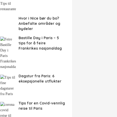
Hvor i Nice bør du bo?
Anbefalte områder og
bydeler
Bastille Day i Paris – 5
tips for å feire
Frankrikes nasjonaldag
Dagstur fra Paris: 6
eksepsjonelle utflukter
Tips for en Covid-vennlig
reise til Paris