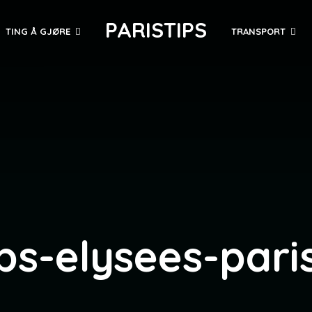
PARISTIPS
TING Å GJØRE
TRANSPORT
s-elysees-pari