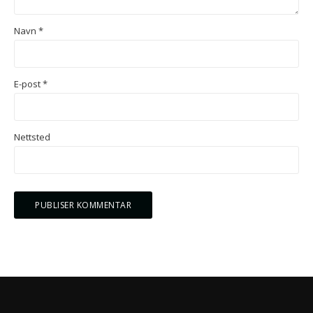
Navn
*
E-post
*
Nettsted