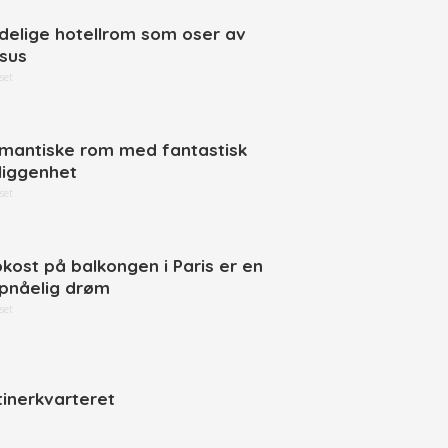
delige hotellrom som oser av
ksus
set
mantiske rom med fantastisk
liggenhet
set
okost på balkongen i Paris er en
pnåelig drøm
set
tinerkvarteret