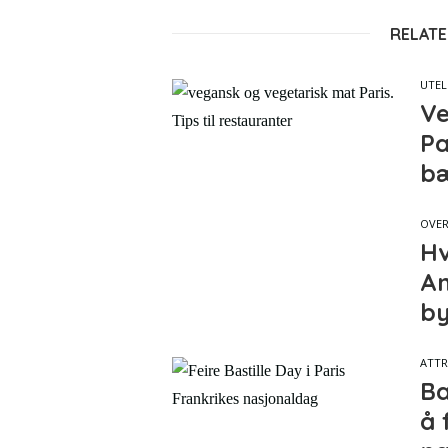
RELATE
UTEL
Ve
Pa
bæ
OVER
Hv
An
by
ATTR
Ba
å 