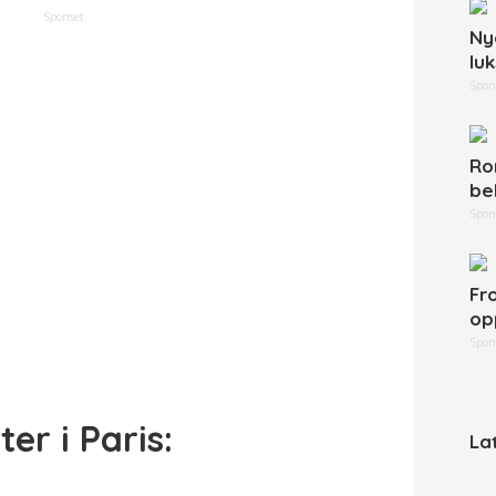
Sponset
Ny
lu
Spon
Ro
be
Spon
Fr
op
Spon
er i Paris:
La