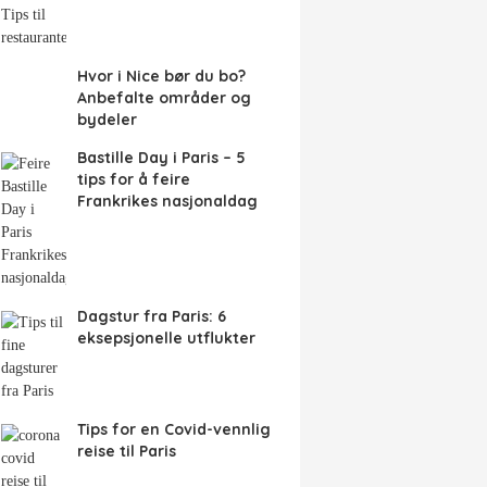
Hvor i Nice bør du bo?
Anbefalte områder og
bydeler
Bastille Day i Paris – 5
tips for å feire
Frankrikes nasjonaldag
Dagstur fra Paris: 6
eksepsjonelle utflukter
Tips for en Covid-vennlig
reise til Paris