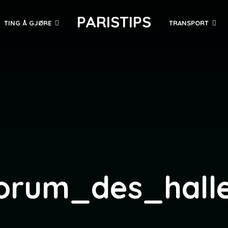
PARISTIPS
TING Å GJØRE
TRANSPORT
orum_des_hall