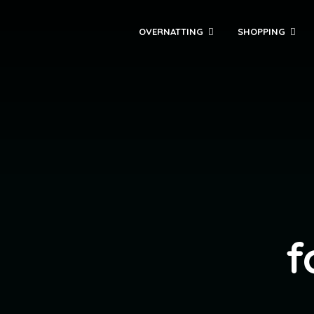
OVERNATTING
SHOPPING
f