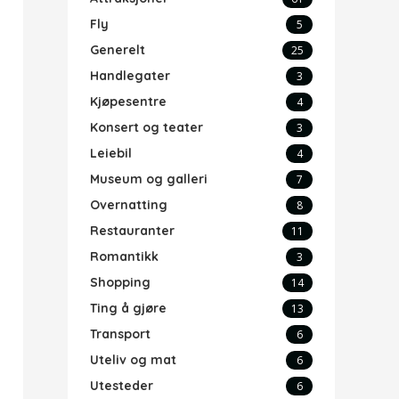
Fly
5
Generelt
25
Handlegater
3
Kjøpesentre
4
Konsert og teater
3
Leiebil
4
Museum og galleri
7
Overnatting
8
Restauranter
11
Romantikk
3
Shopping
14
Ting å gjøre
13
Transport
6
Uteliv og mat
6
Utesteder
6