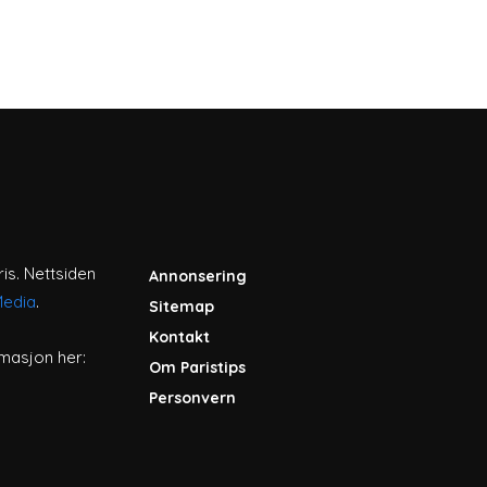
ris. Nettsiden
Annonsering
Media
.
Sitemap
Kontakt
masjon her:
Om Paristips
Personvern