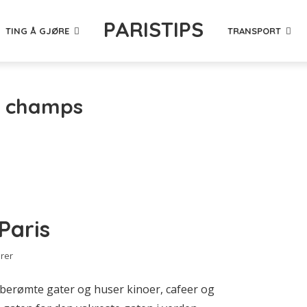
PARISTIPS
TING Å GJØRE
TRANSPORT
- champs
Paris
rer
berømte gater og huser kinoer, cafeer og