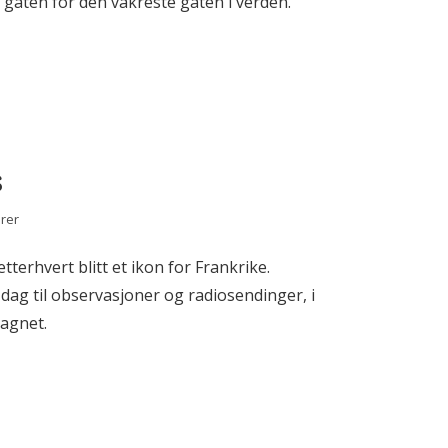
gaten for den vakreste gaten i verden.
s
rer
tterhvert blitt et ikon for Frankrike.
 dag til observasjoner og radiosendinger, i
magnet.