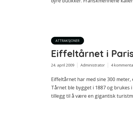
dyre butikker. Franskmennene kaller 
ATTRAKSJONER
Eiffeltårnet i Pari
24. april 2009
Administrator
4 kommenta
Eiffeltårnet har med sine 300 meter, e
Tårnet ble bygget i 1887 og brukes i
tillegg til å være en gigantisk turist