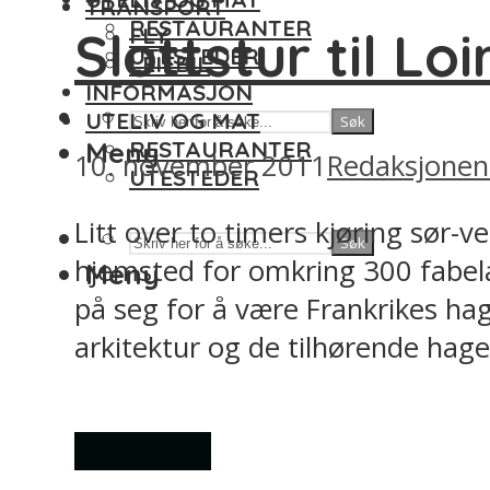
TRANSPORT
RESTAURANTER
Slottstur til Lo
FLY
UTESTEDER
LEIEBIL
INFORMASJON
UTELIV OG MAT
Søk
Meny
RESTAURANTER
10. november 2011
Redaksjonen
UTESTEDER
Litt over to timers kjøring sør-v
Søk
hjemsted for omkring 300 fabelakt
Meny
på seg for å være Frankrikes hage
arkitektur og de tilhørende hage
Romantikk