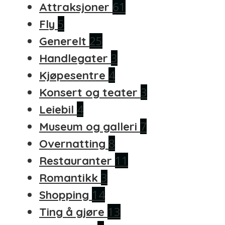
61
Attraksjoner
5
Fly
25
Generelt
3
Handlegater
4
Kjøpesentre
3
Konsert og teater
4
Leiebil
7
Museum og galleri
8
Overnatting
11
Restauranter
3
Romantikk
14
Shopping
13
Ting å gjøre