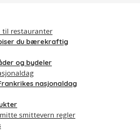
piser du bærekraftig
åder og bydeler
e Frankrikes nasjonaldag
lukter
s