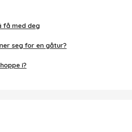
å få med deg
egner seg for en gåtur?
shoppe i?