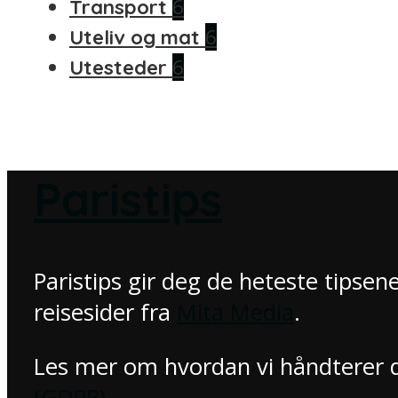
6
Transport
6
Uteliv og mat
6
Utesteder
Paristips
Paristips gir deg de heteste tipsene 
reisesider fra
Mita Media
.
Les mer om hvordan vi håndterer d
(GDPR)
.