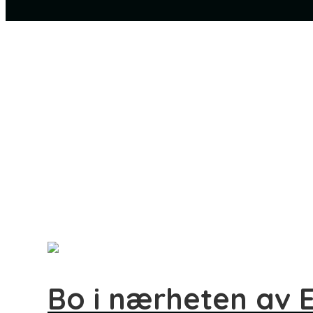
Bo i nærheten av E