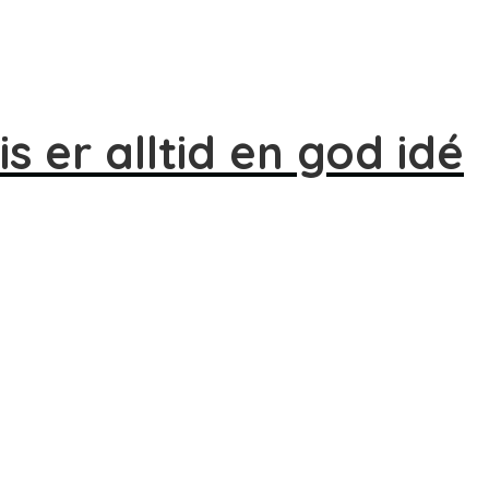
s er alltid en god idé