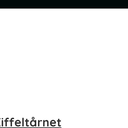
iffeltårnet