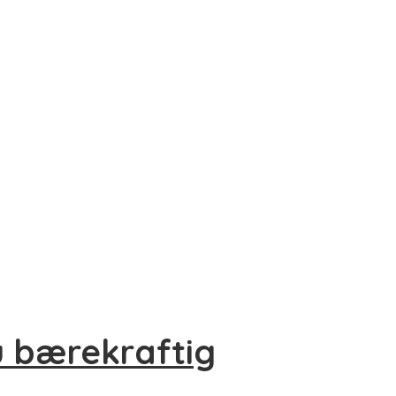
u bærekraftig