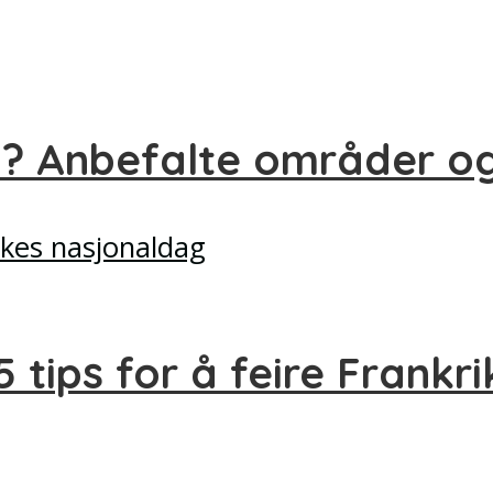
o? Anbefalte områder o
 5 tips for å feire Frank