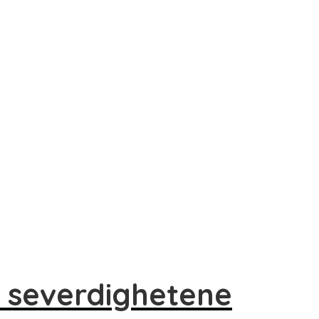
m severdighetene