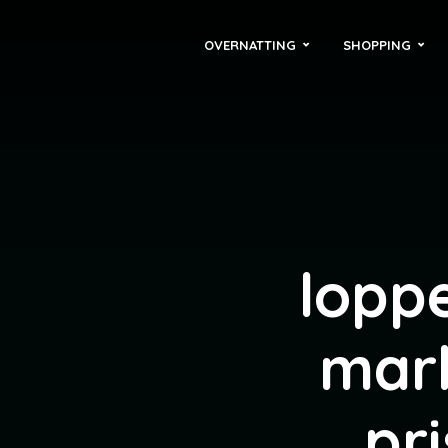
OVERNATTING
SHOPPING
lopp
mark
pri