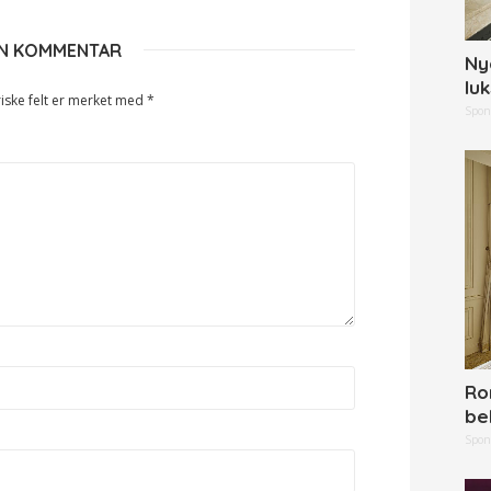
EN KOMMENTAR
Ny
lu
iske felt er merket med
*
Spon
Ro
be
Spon