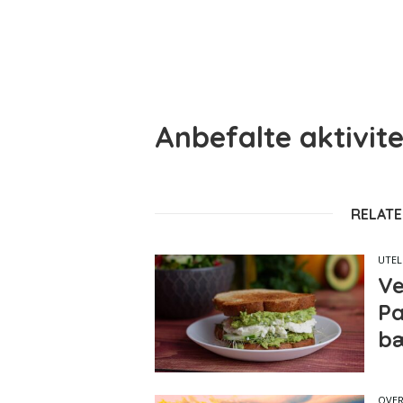
Anbefalte aktivitet
RELATE
UTEL
Ve
Pa
bæ
OVER