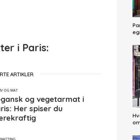
Par
eg
er i Paris:
RTE ARTIKLER
IV OG MAT
gansk og vegetarmat i
ris: Her spiser du
Hv
rekraftig
om
NATTING