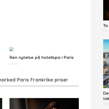
Ta 
Spon
Ren nytelse på hotellspa i Paris
Sponset
De
ta
Spon