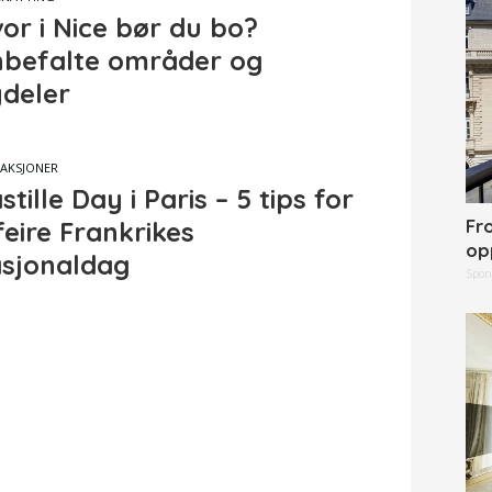
or i Nice bør du bo?
befalte områder og
deler
AKSJONER
stille Day i Paris – 5 tips for
Fr
feire Frankrikes
op
sjonaldag
Spon