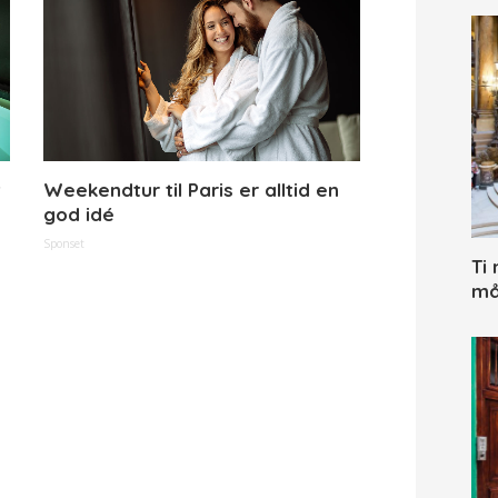
t
Weekendtur til Paris er alltid en
god idé
Sponset
Ti
må