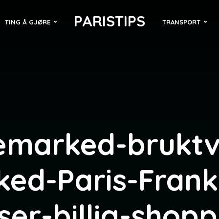
PARISTIPS
TING Å GJØRE
TRANSPORT
emarked-bruktv
ed-Paris-Frank
ser-billig-shop