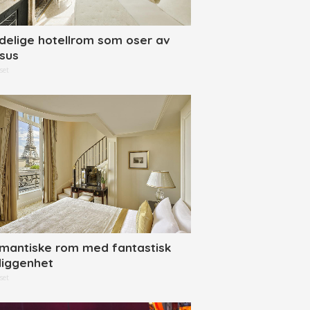
delige hotellrom som oser av
ksus
set
mantiske rom med fantastisk
liggenhet
set