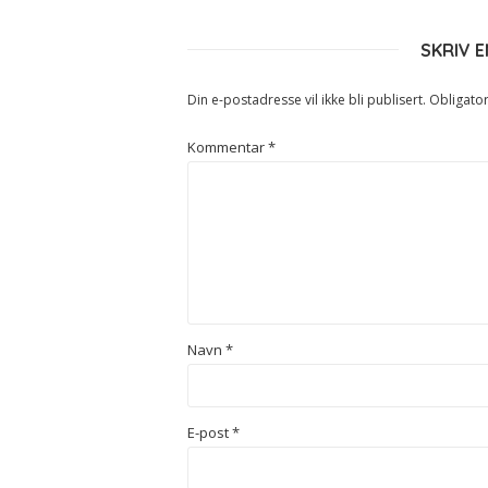
SKRIV 
Din e-postadresse vil ikke bli publisert.
Obligator
Kommentar
*
Navn
*
E-post
*