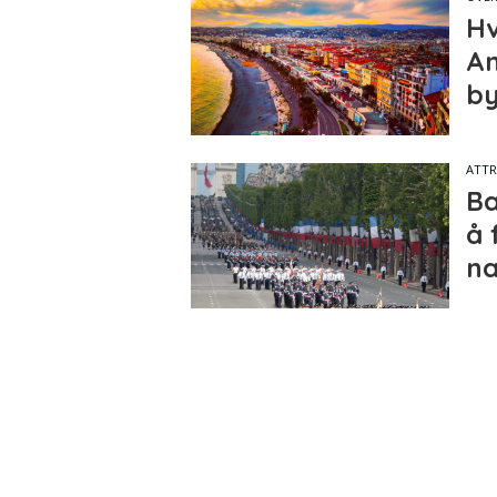
Hv
An
by
ATTR
Ba
å 
na