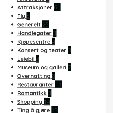
61
Attraksjoner
5
Fly
25
Generelt
3
Handlegater
4
Kjøpesentre
3
Konsert og teater
4
Leiebil
7
Museum og galleri
8
Overnatting
11
Restauranter
3
Romantikk
14
Shopping
13
Ting å gjøre