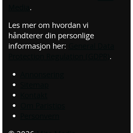
Media
.
Les mer om hvordan vi
håndterer din personlige
informasjon her:
General Data
Protection Regulation (GDPR)
.
Annonsering
Sitemap
Kontakt
Om Paristips
Personvern