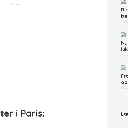
Sponset
Ro
be
Spon
Ny
lu
Spon
Fr
op
Spon
er i Paris:
La