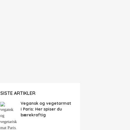
SISTE ARTIKLER
Vegansk og vegetarmat
i Paris: Her spiser du
bærekraftig