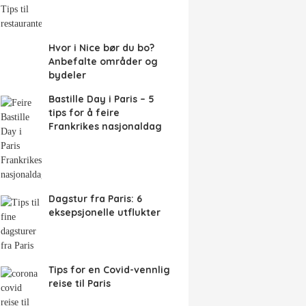
Hvor i Nice bør du bo?
Anbefalte områder og
bydeler
Bastille Day i Paris – 5
tips for å feire
Frankrikes nasjonaldag
Dagstur fra Paris: 6
eksepsjonelle utflukter
Tips for en Covid-vennlig
reise til Paris