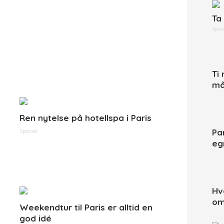
Ta 
Spon
Ti
må
Ren nytelse på hotellspa i Paris
Par
Sponset
eg
Hv
om
t
Weekendtur til Paris er alltid en
god idé