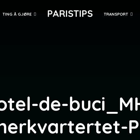
PARISTIPS
TING Å GJØRE
TRANSPORT
otel-de-buci_M
inerkvartertet-P