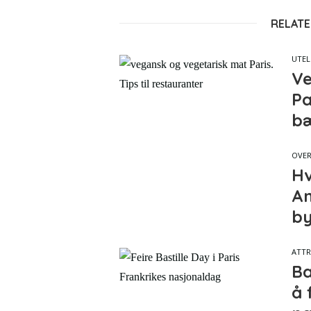
RELATE
UTEL
Ve
Pa
bæ
OVER
Hv
An
by
ATTR
Ba
å 