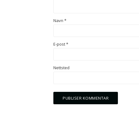
Navn
*
E-post
*
Nettsted