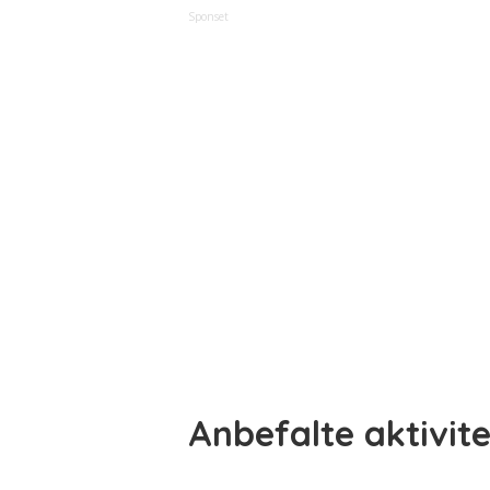
Sponset
Anbefalte aktivitet