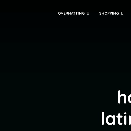
OVERNATTING
SHOPPING
h
lat