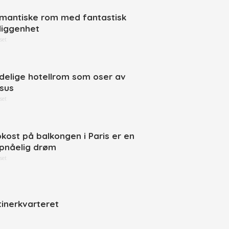
mantiske rom med fantastisk
liggenhet
set
delige hotellrom som oser av
ksus
set
okost på balkongen i Paris er en
pnåelig drøm
set
tinerkvarteret