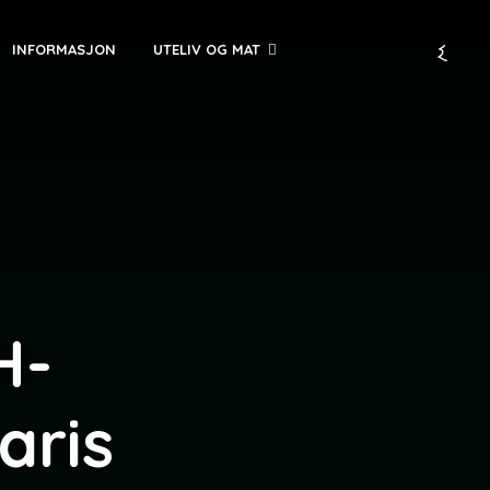
INFORMASJON
UTELIV OG MAT
H-
aris