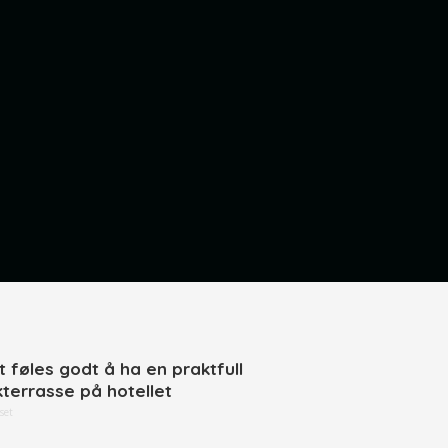
t føles godt å ha en praktfull
kterrasse på hotellet
set