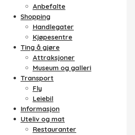
Anbefalte
Shopping
Handlegater
Kjøpesentre
Ting å gjøre
Attraksjoner
Museum og galleri
Transport
Fly
Leiebil
Informasjon
Uteliv og mat
Restauranter