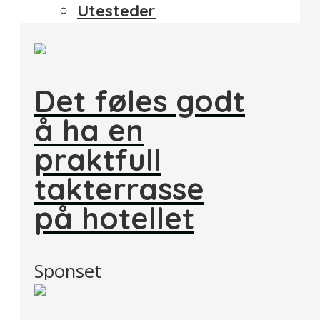
Utesteder
Det føles godt
å ha en
praktfull
takterrasse
på hotellet
Sponset