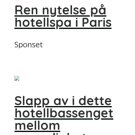
Ren nytelse på
hotellspa i Paris
Sponset
Slapp av i dette
hotellbassenget
mellom