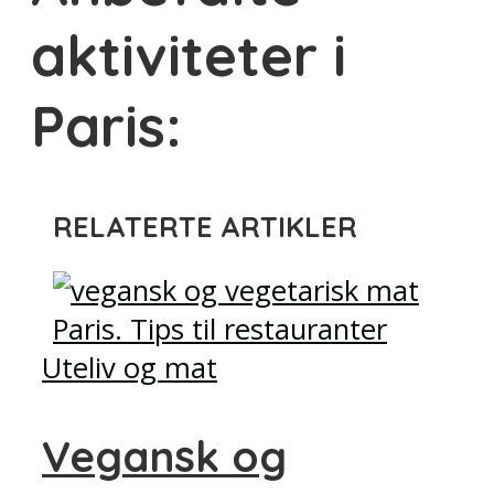
aktiviteter i
Paris:
RELATERTE ARTIKLER
Uteliv og mat
Vegansk og