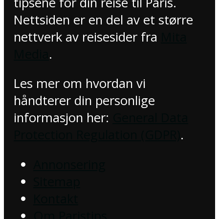
tipsene for din reise til Paris.
Nettsiden er en del av et større
nettverk av reisesider fra
Mita
Media
.
Les mer om hvordan vi
håndterer din personlige
informasjon her:
General Data
Protection Regulation (GDPR)
.
Annonsering
Sitemap
Kontakt
Om Paristips