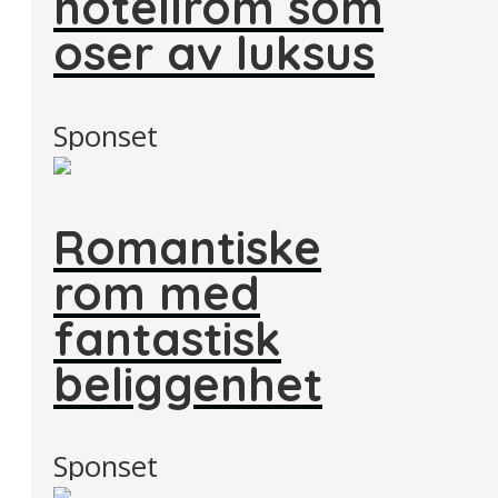
hotellrom som
oser av luksus
Sponset
Romantiske
rom med
fantastisk
beliggenhet
Sponset