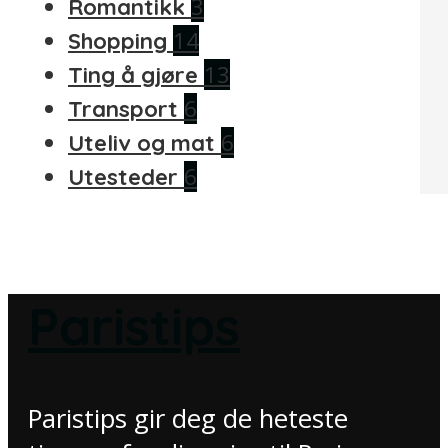
3
Romantikk
14
Shopping
13
Ting å gjøre
6
Transport
6
Uteliv og mat
6
Utesteder
Paristips
Paristips gir deg de heteste