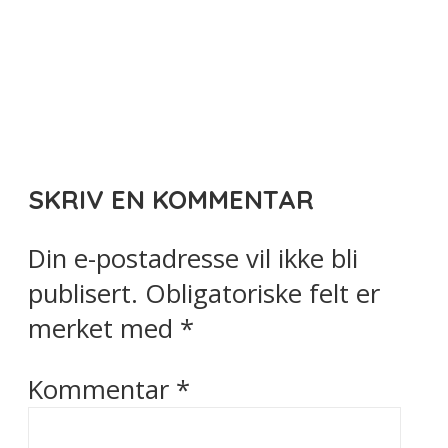
SKRIV EN KOMMENTAR
Din e-postadresse vil ikke bli
publisert.
Obligatoriske felt er
merket med
*
Kommentar
*