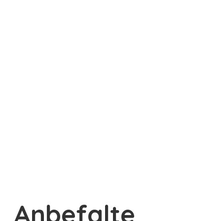
Anbefalte