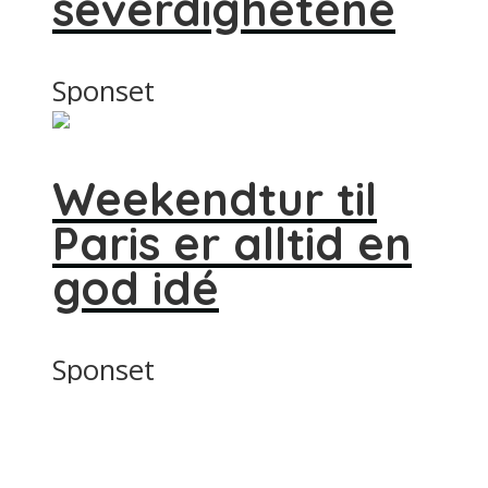
severdighetene
Sponset
Weekendtur til
Paris er alltid en
god idé
Sponset