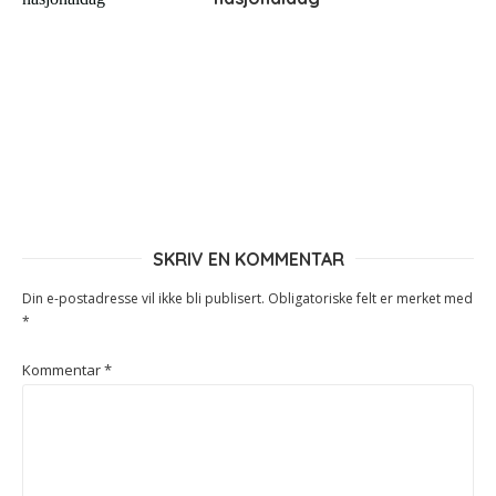
SKRIV EN KOMMENTAR
Din e-postadresse vil ikke bli publisert.
Obligatoriske felt er merket med
*
Kommentar
*