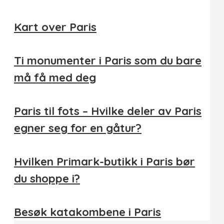
Kart over Paris
Ti monumenter i Paris som du bare
må få med deg
Paris til fots – Hvilke deler av Paris
egner seg for en gåtur?
Hvilken Primark-butikk i Paris bør
du shoppe i?
Besøk katakombene i Paris