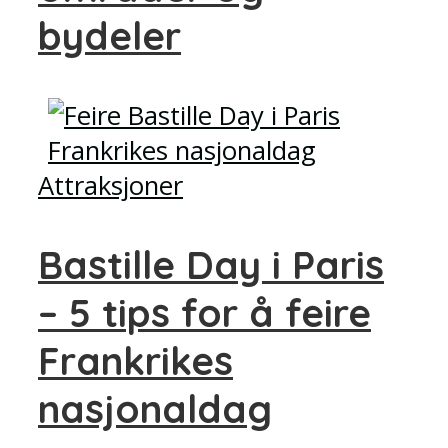
bydeler
Attraksjoner
Bastille Day i Paris
– 5 tips for å feire
Frankrikes
nasjonaldag