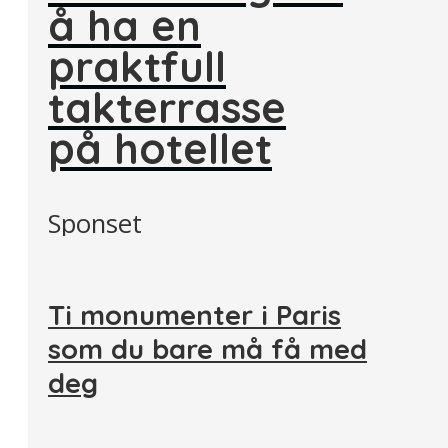
å ha en
praktfull
takterrasse
på hotellet
Sponset
Ti monumenter i Paris
som du bare må få med
deg