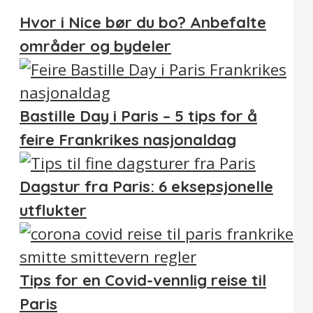
Hvor i Nice bør du bo? Anbefalte
områder og bydeler
Bastille Day i Paris – 5 tips for å
feire Frankrikes nasjonaldag
Dagstur fra Paris: 6 eksepsjonelle
utflukter
Tips for en Covid-vennlig reise til
Paris