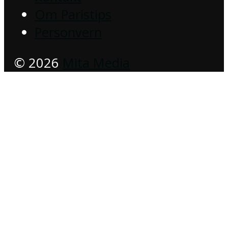
Om Paristips
Personvern
© 2026
Mita Media