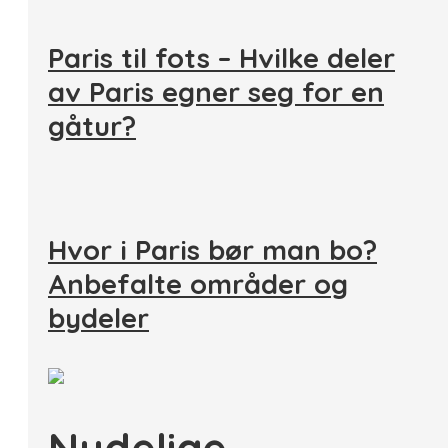
Paris til fots – Hvilke deler
av Paris egner seg for en
gåtur?
Hvor i Paris bør man bo?
Anbefalte områder og
bydeler