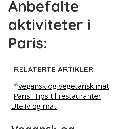
Anbefalte
aktiviteter i
Paris:
RELATERTE ARTIKLER
Uteliv og mat