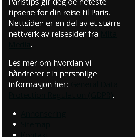
Paristips gir deg de heteste
tipsene for din reise til Paris.
Nettsiden er en del av et større
nettverk av reisesider fra
Mita
Media
.
Les mer om hvordan vi
håndterer din personlige
informasjon her:
General Data
Protection Regulation (GDPR)
.
Annonsering
Sitemap
Kontakt