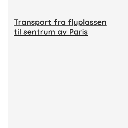
Transport fra flyplassen
til sentrum av Paris