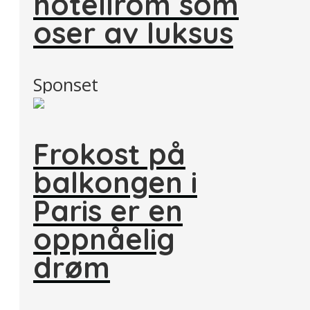
hotellrom som
oser av luksus
Sponset
Frokost på
balkongen i
Paris er en
oppnåelig
drøm