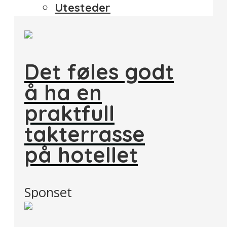
Utesteder
Det føles godt
å ha en
praktfull
takterrasse
på hotellet
Sponset