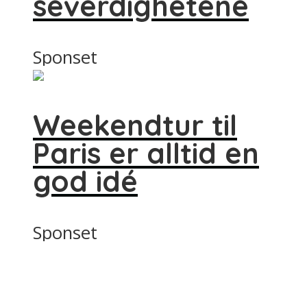
severdighetene
Sponset
Weekendtur til
Paris er alltid en
god idé
Sponset