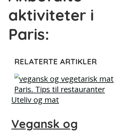
aktiviteter i
Paris:
RELATERTE ARTIKLER
Uteliv og mat
Vegansk og