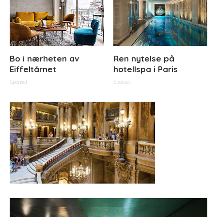
Bo i nærheten av
Ren nytelse på
Eiffeltårnet
hotellspa i Paris
Sponset
Sponset