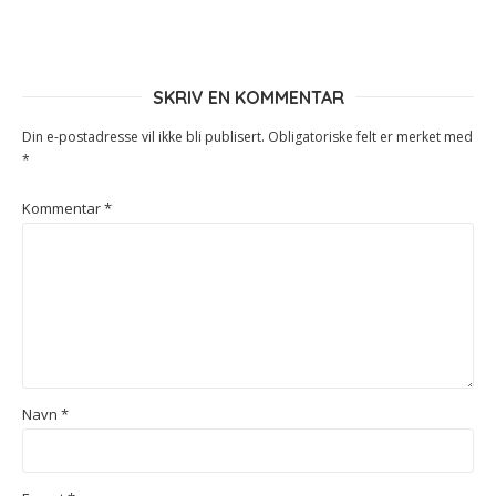
SKRIV EN KOMMENTAR
Din e-postadresse vil ikke bli publisert.
Obligatoriske felt er merket med
*
Kommentar
*
Navn
*