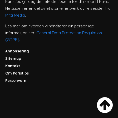
Paristips gir deg de heteste tipsene for din reise til Paris.
Nettsiden er en del av et større nettverk av reisesider fra
Mita Media
.
Les mer om hvordan vi håndterer din personlige
informasjon her:
General Data Protection Regulation
(GDPR)
.
Annonsering
Sitemap
Kontakt
Om Paristips
Personvern