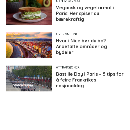
UTELIV OG MAT
Vegansk og vegetarmat i
Paris: Her spiser du
bærekraftig
OVERNATTING
Hvor i Nice bør du bo?
Anbefalte områder og
bydeler
ATTRAKSJONER
Bastille Day i Paris – 5 tips for
å feire Frankrikes
nasjonaldag