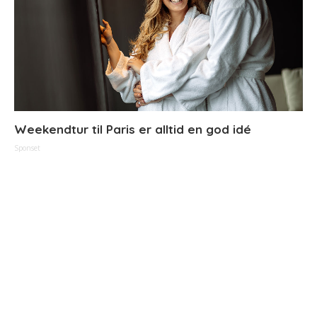
Weekendtur til Paris er alltid en god idé
Sponset