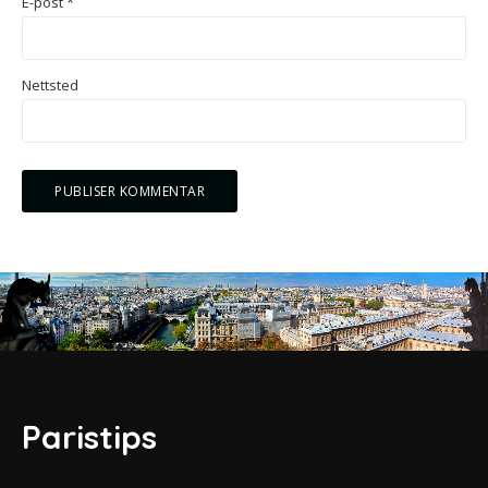
E-post
*
Nettsted
Paristips