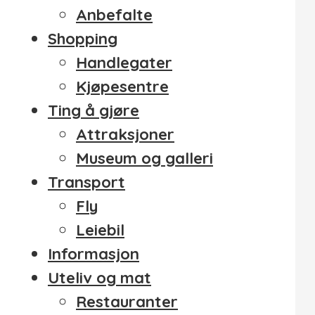
Anbefalte
Shopping
Handlegater
Kjøpesentre
Ting å gjøre
Attraksjoner
Museum og galleri
Transport
Fly
Leiebil
Informasjon
Uteliv og mat
Restauranter