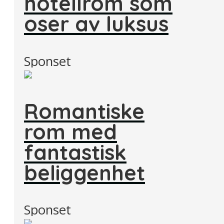
hotellrom som
oser av luksus
Sponset
Romantiske
rom med
fantastisk
beliggenhet
Sponset