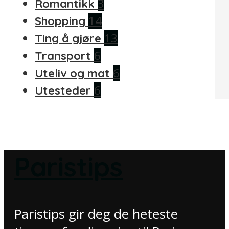
3
Romantikk
14
Shopping
13
Ting å gjøre
6
Transport
6
Uteliv og mat
6
Utesteder
Paristips
Paristips gir deg de heteste