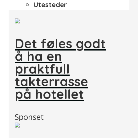
Utesteder
Det føles godt
å ha en
praktfull
takterrasse
på hotellet
Sponset