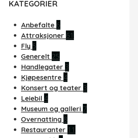
KATEGORIER
6
Anbefalte
61
Attraksjoner
5
Fly
25
Generelt
3
Handlegater
4
Kjøpesentre
3
Konsert og teater
4
Leiebil
7
Museum og galleri
8
Overnatting
11
Restauranter