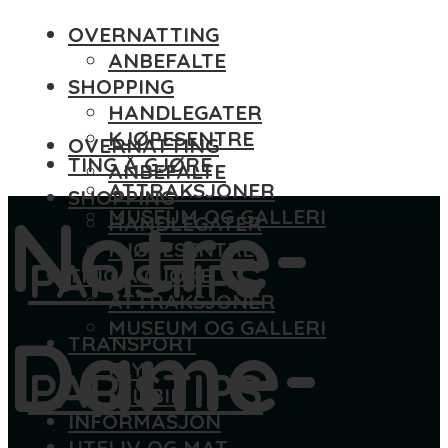
OVERNATTING
ANBEFALTE
SHOPPING
HANDLEGATER
KJØPESENTRE
OVERNATTING
TING Å GJØRE
ANBEFALTE
ATTRAKSJONER
SHOPPING
Notre-
MUSEUM OG GALLERI
HANDLEGATER
KJØPESENTRE
PARISTIPS
TING Å GJØRE
ATTRAKSJONER
MUSEUM OG GALLERI
Dame-
TRANSPORT
FLY
PARISTIPS
LEIEBIL
INFORMASJON
UTELIV OG MAT