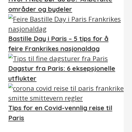
områder og bydeler
Bastille Day i Paris – 5 tips for å
feire Frankrikes nasjonaldag
Dagstur fra Paris: 6 eksepsjonelle
utflukter
Tips for en Covid-vennlig reise til
Paris