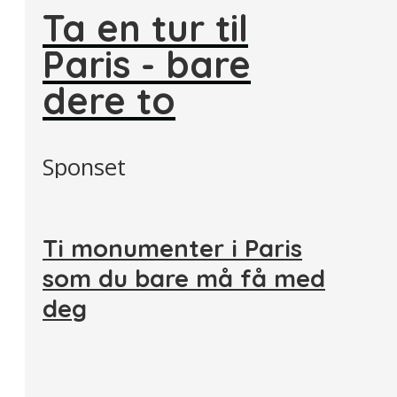
Ta en tur til
Paris - bare
dere to
Sponset
Ti monumenter i Paris
som du bare må få med
deg