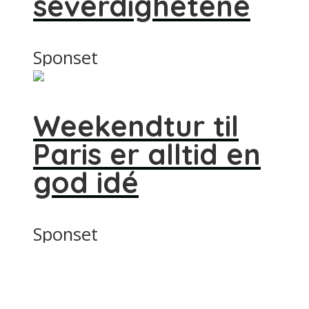
severdighetene
Sponset
Weekendtur til
Paris er alltid en
god idé
Sponset