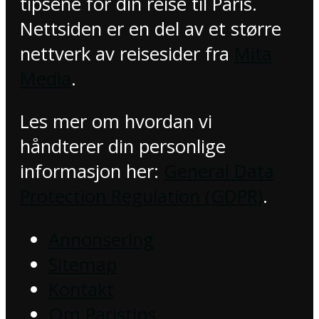
tipsene for din reise til Paris.
Nettsiden er en del av et større
nettverk av reisesider fra
Mita
Media
.
Les mer om hvordan vi
håndterer din personlige
informasjon her:
General Data
Protection Regulation (GDPR)
.
Annonsering
Sitemap
Kontakt
Om Paristips