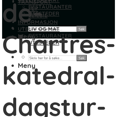
de-
TRANSPORT
RESTAURANTER
FLY
UTESTEDER
LEIEBIL
INFORMASJON
UTELIV OG MAT
Søk
Chartres-
Meny
RESTAURANTER
UTESTEDER
Søk
katedral-
Meny
dagstur-