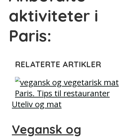
aktiviteter i
Paris:
RELATERTE ARTIKLER
Uteliv og mat
Vegansk og