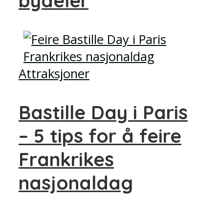
bydeler
Attraksjoner
Bastille Day i Paris
– 5 tips for å feire
Frankrikes
nasjonaldag