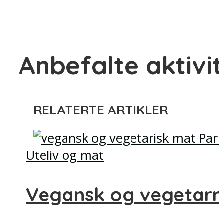
Anbefalte aktivit
RELATERTE ARTIKLER
Uteliv og mat
Vegansk og vegetarma