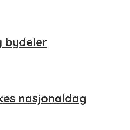
g bydeler
rikes nasjonaldag