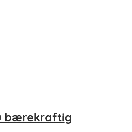
u bærekraftig