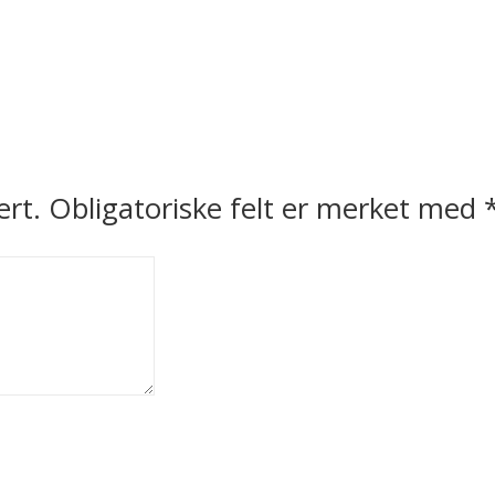
ert.
Obligatoriske felt er merket med