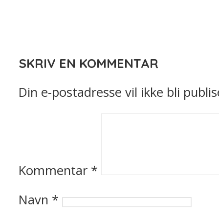
SKRIV EN KOMMENTAR
Din e-postadresse vil ikke bli publis
Kommentar
*
Navn
*