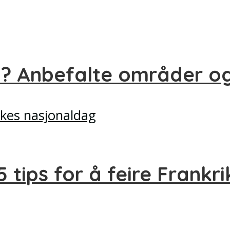
o? Anbefalte områder o
 5 tips for å feire Frank