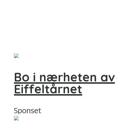
Bo i nærheten av
Eiffeltårnet
Sponset