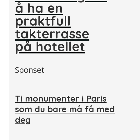
å ha en
praktfull
takterrasse
på hotellet
Sponset
Ti monumenter i Paris
som du bare må få med
deg