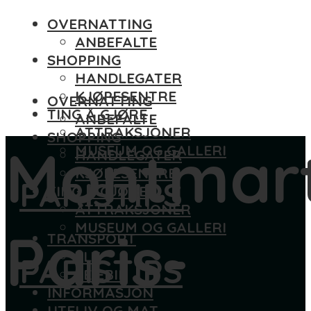
OVERNATTING
ANBEFALTE
SHOPPING
HANDLEGATER
KJØPESENTRE
OVERNATTING
TING Å GJØRE
ANBEFALTE
ATTRAKSJONER
SHOPPING
Montmart
MUSEUM OG GALLERI
HANDLEGATER
KJØPESENTRE
PARISTIPS
TING Å GJØRE
ATTRAKSJONER
MUSEUM OG GALLERI
Paris-
TRANSPORT
FLY
PARISTIPS
LEIEBIL
INFORMASJON
UTELIV OG MAT