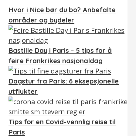
Hvor i Nice bør du bo? Anbefalte
områder og bydeler
Bastille Day i Paris – 5 tips for å
feire Frankrikes nasjonaldag
Dagstur fra Paris: 6 eksepsjonelle
utflukter
Tips for en Covid-vennlig reise til
Paris