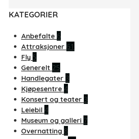
KATEGORIER
6
Anbefalte
61
Attraksjoner
5
Fly
25
Generelt
3
Handlegater
4
Kjøpesentre
3
Konsert og teater
4
Leiebil
7
Museum og galleri
8
Overnatting