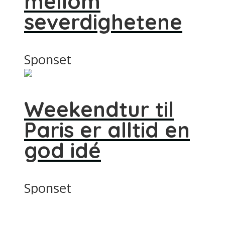
mellom
severdighetene
Sponset
Weekendtur til
Paris er alltid en
god idé
Sponset