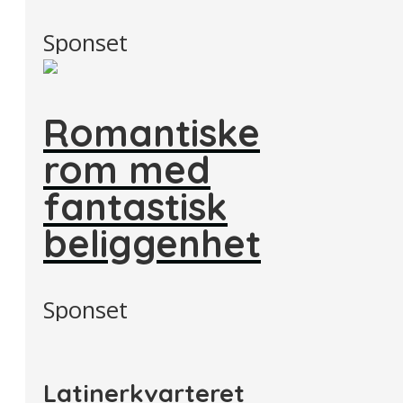
Sponset
Romantiske
rom med
fantastisk
beliggenhet
Sponset
Latinerkvarteret