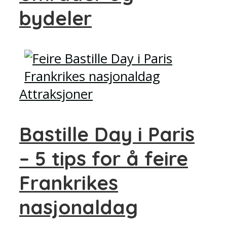
bydeler
Attraksjoner
Bastille Day i Paris
– 5 tips for å feire
Frankrikes
nasjonaldag