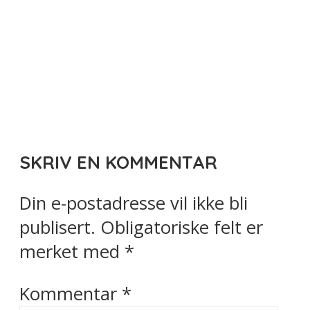
SKRIV EN KOMMENTAR
Din e-postadresse vil ikke bli
publisert.
Obligatoriske felt er
merket med
*
Kommentar
*