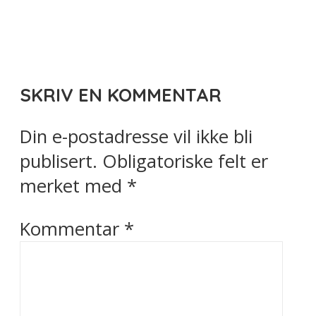
SKRIV EN KOMMENTAR
Din e-postadresse vil ikke bli
publisert.
Obligatoriske felt er
merket med
*
Kommentar
*