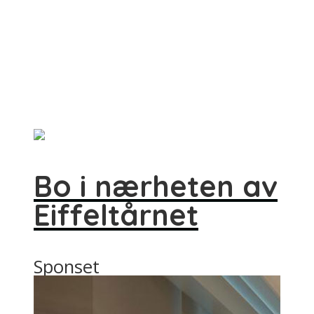
Bo i nærheten av
Eiffeltårnet
Sponset