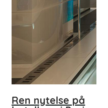
Ren nytelse på