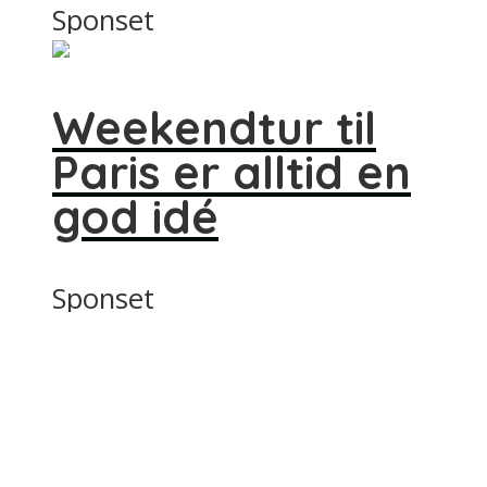
Sponset
Weekendtur til
Paris er alltid en
god idé
Sponset