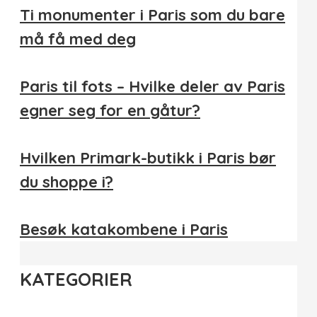
Ti monumenter i Paris som du bare
må få med deg
Paris til fots – Hvilke deler av Paris
egner seg for en gåtur?
Hvilken Primark-butikk i Paris bør
du shoppe i?
Besøk katakombene i Paris
KATEGORIER