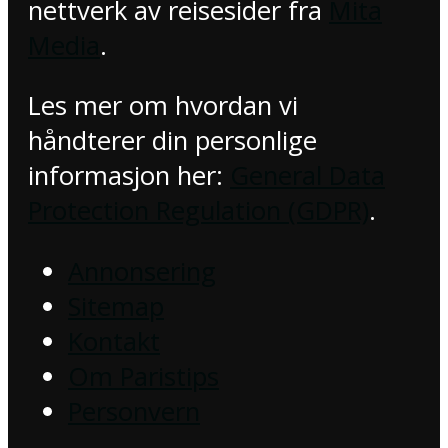
nettverk av reisesider fra
Mita
Media
.
Les mer om hvordan vi
håndterer din personlige
informasjon her:
General Data
Protection Regulation (GDPR)
.
Annonsering
Sitemap
Kontakt
Om Paristips
Personvern