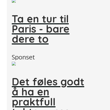
Ta en tur til
Paris - bare
dere to
Sponset
Det føles godt
å ha en
praktfull