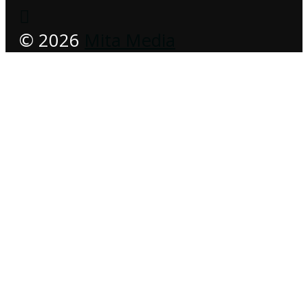
© 2026
Mita Media