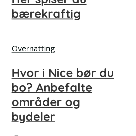
bærekraftig
Overnatting
Hvor i Nice bør du
bo? Anbefalte
områder og
bydeler