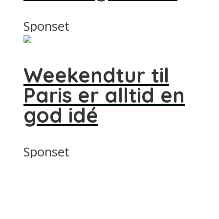
Sponset
Weekendtur til
Paris er alltid en
god idé
Sponset