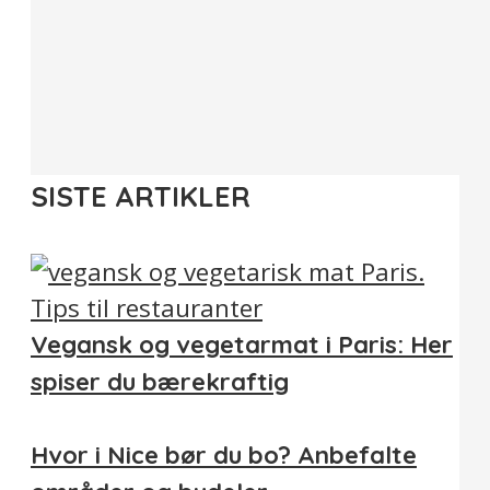
SISTE ARTIKLER
Vegansk og vegetarmat i Paris: Her
spiser du bærekraftig
Hvor i Nice bør du bo? Anbefalte