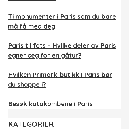
Ti monumenter i Paris som du bare
må få med deg
Paris til fots – Hvilke deler av Paris
egner seg for en gåtur?
Hvilken Primark-butikk i Paris bør
du shoppe i?
Besøk katakombene i Paris
KATEGORIER