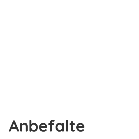
Anbefalte