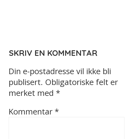
SKRIV EN KOMMENTAR
Din e-postadresse vil ikke bli
publisert.
Obligatoriske felt er
merket med
*
Kommentar
*