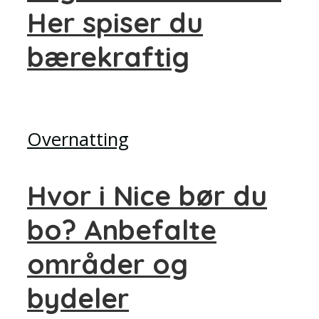
Her spiser du
bærekraftig
Overnatting
Hvor i Nice bør du
bo? Anbefalte
områder og
bydeler