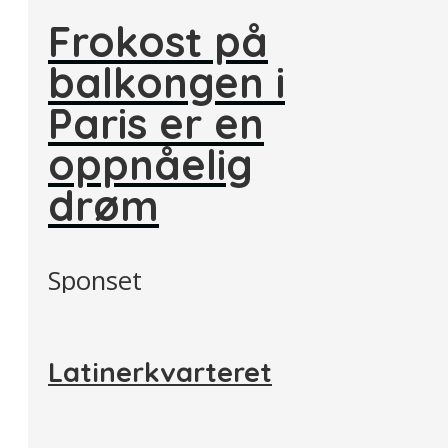
Frokost på
balkongen i
Paris er en
oppnåelig
drøm
Sponset
Latinerkvarteret