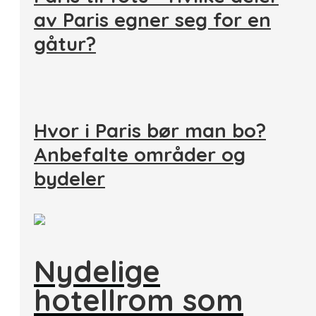
av Paris egner seg for en
gåtur?
Hvor i Paris bør man bo?
Anbefalte områder og
bydeler
Nydelige
hotellrom som