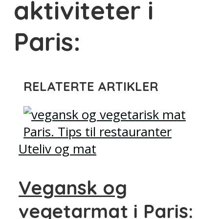
aktiviteter i
Paris:
RELATERTE ARTIKLER
Uteliv og mat
Vegansk og
vegetarmat i Paris: