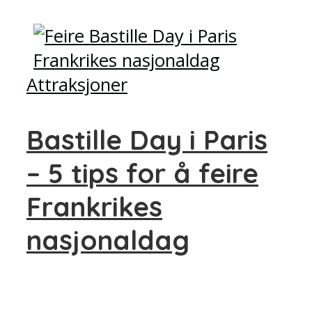
Attraksjoner
Bastille Day i Paris
– 5 tips for å feire
Frankrikes
nasjonaldag