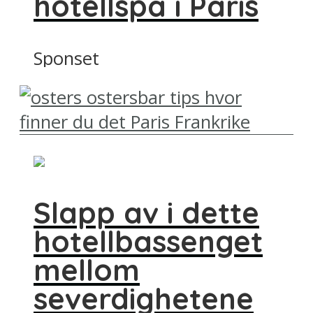
hotellspa i Paris
Sponset
Slapp av i dette
hotellbassenget
mellom
severdighetene