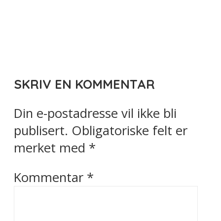
SKRIV EN KOMMENTAR
Din e-postadresse vil ikke bli
publisert.
Obligatoriske felt er
merket med
*
Kommentar
*