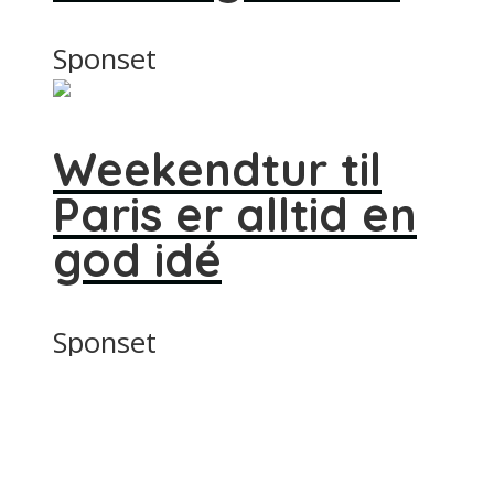
Sponset
Weekendtur til
Paris er alltid en
god idé
Sponset