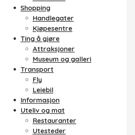
Shopping
Handlegater
Kjøpesentre
Ting å gjøre
Attraksjoner
Museum og galleri
Transport
Fly
Leiebil
Informasjon
Uteliv og mat
Restauranter
Utesteder