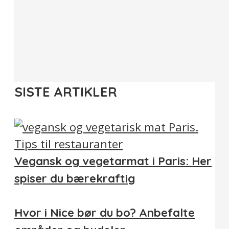
SISTE ARTIKLER
Vegansk og vegetarmat i Paris: Her
spiser du bærekraftig
Hvor i Nice bør du bo? Anbefalte