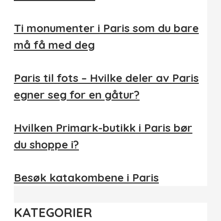
Ti monumenter i Paris som du bare
må få med deg
Paris til fots – Hvilke deler av Paris
egner seg for en gåtur?
Hvilken Primark-butikk i Paris bør
du shoppe i?
Besøk katakombene i Paris
KATEGORIER