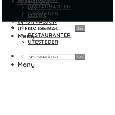
TRANSPORT
RESTAURANTER
FLY
UTESTEDER
LEIEBIL
INFORMASJON
UTELIV OG MAT
Søk
Meny
RESTAURANTER
UTESTEDER
Søk
Meny