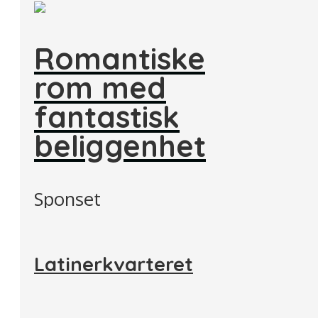
Romantiske
rom med
fantastisk
beliggenhet
Sponset
Latinerkvarteret