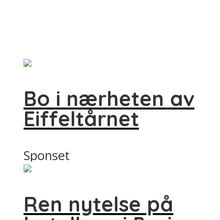
Bo i nærheten av
Eiffeltårnet
Sponset
Ren nytelse på