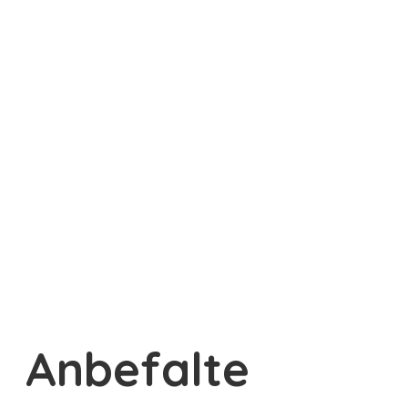
Anbefalte