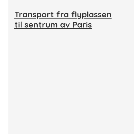
Transport fra flyplassen
til sentrum av Paris