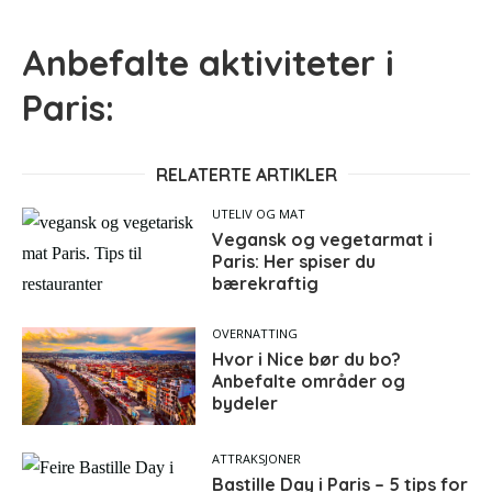
Anbefalte aktiviteter i
Paris:
RELATERTE ARTIKLER
UTELIV OG MAT
Vegansk og vegetarmat i
Paris: Her spiser du
bærekraftig
OVERNATTING
Hvor i Nice bør du bo?
Anbefalte områder og
bydeler
ATTRAKSJONER
Bastille Day i Paris – 5 tips for