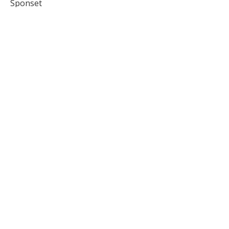
Sponset