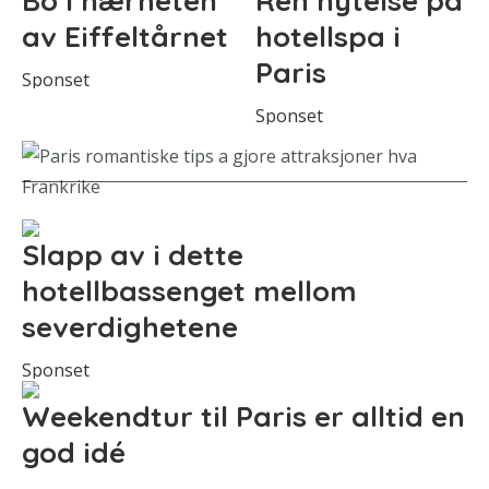
Bo i nærheten
Ren nytelse på
av Eiffeltårnet
hotellspa i
Paris
Sponset
Sponset
Slapp av i dette
hotellbassenget mellom
severdighetene
Sponset
Weekendtur til Paris er alltid en
god idé