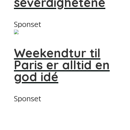
severdighetene
Sponset
Weekendtur til
Paris er alltid en
god idé
Sponset