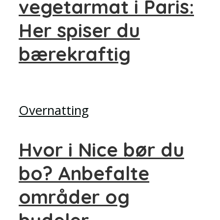
vegetarmat i Paris:
Her spiser du
bærekraftig
Overnatting
Hvor i Nice bør du
bo? Anbefalte
områder og