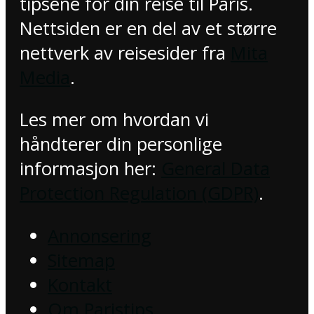
tipsene for din reise til Paris.
Nettsiden er en del av et større
nettverk av reisesider fra
Mita
Media
.
Les mer om hvordan vi
håndterer din personlige
informasjon her:
General Data
Protection Regulation (GDPR)
.
Annonsering
Sitemap
Kontakt
Om Paristips