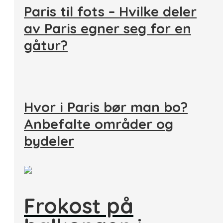
Paris til fots – Hvilke deler
av Paris egner seg for en
gåtur?
Hvor i Paris bør man bo?
Anbefalte områder og
bydeler
Frokost på