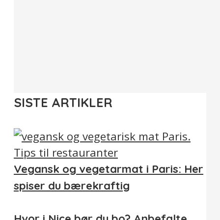
SISTE ARTIKLER
Vegansk og vegetarmat i Paris: Her
spiser du bærekraftig
Hvor i Nice bør du bo? Anbefalte