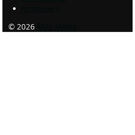
Personvern
© 2026
Mita Media