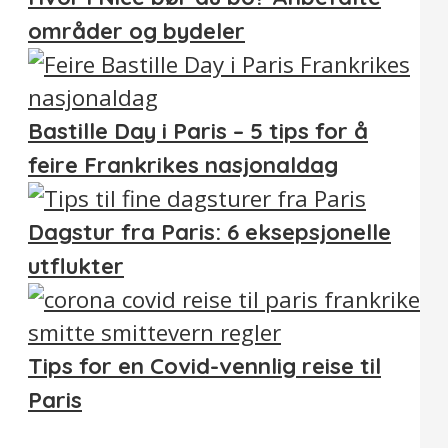
områder og bydeler
Bastille Day i Paris – 5 tips for å
feire Frankrikes nasjonaldag
Dagstur fra Paris: 6 eksepsjonelle
utflukter
Tips for en Covid-vennlig reise til
Paris