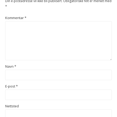
Din e-postadresse vil ikke bli publisert.
Obligatoriske felt er merket med
*
Kommentar
*
Navn
*
E-post
*
Nettsted