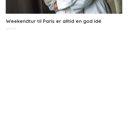
Weekendtur til Paris er alltid en god idé
Sponset