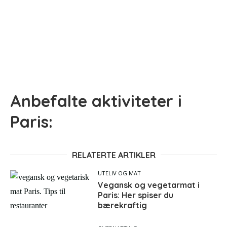
Anbefalte aktiviteter i
Paris:
RELATERTE ARTIKLER
UTELIV OG MAT
Vegansk og vegetarmat i
Paris: Her spiser du
bærekraftig