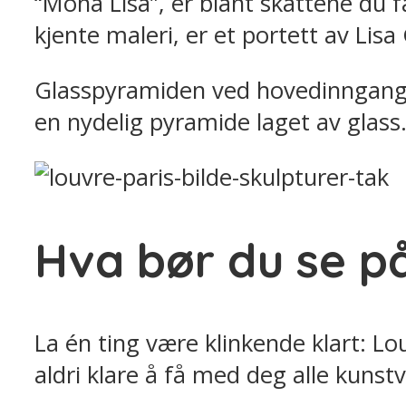
“Mona Lisa”, er blant skattene du 
kjente maleri, er et portett av Lisa
Glasspyramiden ved hovedinngangen
en nydelig pyramide laget av glas
Hva bør du se p
La én ting være klinkende klart: Lo
aldri klare å få med deg alle kunst