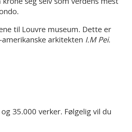
kan krone seg selv som verdens mest
condo.
ene til Louvre museum. Dette er
k-amerikanske arkitekten
I.M Pei
.
og 35.000 verker. Følgelig vil du