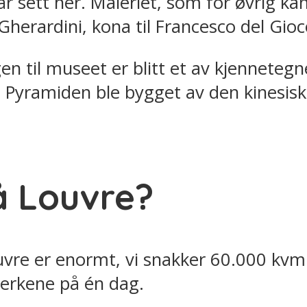
får sett her. Maleriet, som for øvrig 
 Gherardini, kona til Francesco del Gio
 til museet er blitt et av kjennetegn
s. Pyramiden ble bygget av den kinesis
å Louvre?
uvre er enormt, vi snakker 60.000 kvm 
verkene på én dag.