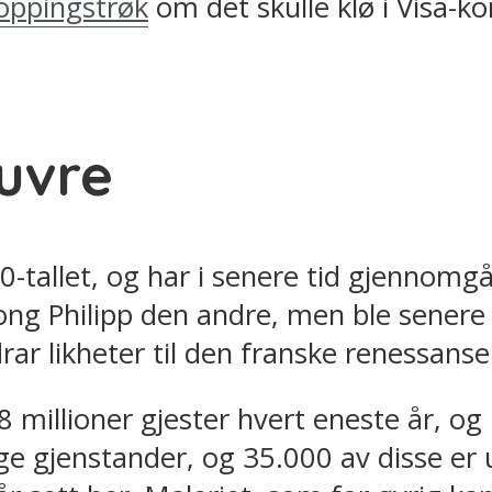
oppingstrøk
om det skulle klø i Visa-ko
ouvre
allet, og har i senere tid gjennomgått
ong Philipp den andre, men ble senere
rar likheter til den franske renessanse
millioner gjester hvert eneste år, og
ge gjenstander, og 35.000 av disse er u