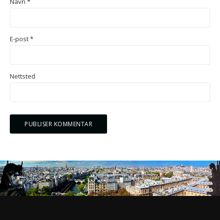
Navn
*
E-post
*
Nettsted